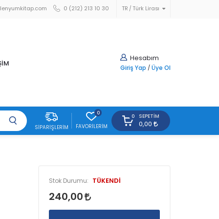
lenyumkitap.com
0 (212) 213 10 30
TR
Türk Lirası
Hesabım
ŞİM
Giriş Yap
/
Üye Ol
0
SEPETIM
0
0,00
FAVORILERIM
SIPARIŞLERIM
TÜKENDİ
Stok Durumu:
240,00