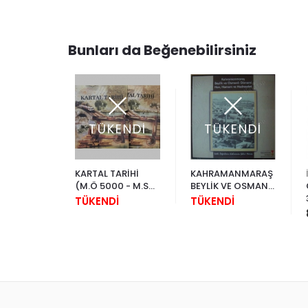
Bunları da Beğenebilirsiniz
ENDİ
TÜKENDİ
TÜKENDİ
İş Bankası Kültür Yayınları
KARTAL TARİHİ
KAHRAMANMARAŞ
 ALİYYE 2
(M.Ö 5000 - M.S
BEYLİK VE OSMANLI
2011)
DÖNEMİ HAN,
İ
TÜKENDİ
TÜKENDİ
HAMAM VE
MEDRESELERİ