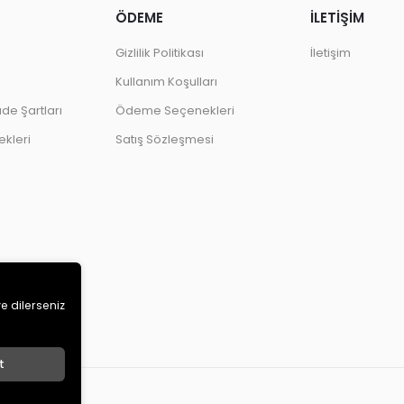
ÖDEME
İLETİŞİM
Gizlilik Politikası
İletişim
Kullanım Koşulları
ade Şartları
Ödeme Seçenekleri
kleri
Satış Sözleşmesi
ve dilerseniz
t