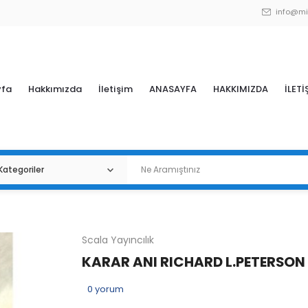
info@mi
yfa
Hakkımızda
İletişim
ANASAYFA
HAKKIMIZDA
İLETİ
Scala Yayıncılık
KARAR ANI RICHARD L.PETERSON
0
yorum