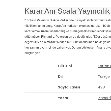
Karar Anı Scala Yayıncılık
"Richard Peterson Silikon Vadisi’nde psikiyatrist olarak birinci e
nitelikleri tanımlamış. Karar Anı herkesin okuması gereken büyül
karar almak üzere tasarlanmış ve bunu gerçekleştirebilecek şeki
götürmüyor. Richard L. Peterson’un da dediği gibi, "Eğer düşünme
açgözlülük de olmazdı." Neden mi? Çünkü düşünen beyin yaklaşık 
her zaman uyum içinde çalışmıyor. Durum böyleyken, finans piyasa
oluşturuyor.
Cilt Tipi
Karton
Dil
Türkçe
Sayfa Sayısı
498
Yazar
Richard