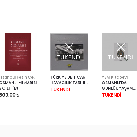
TÜKENDİ
TÜKENDİ
İstanbul Fetih Cemiyeti
TÜRKİYE'DE TİCARİ
YEM Kitabevi
OSMANLI MİMARİSİ
HAVACILIK TARİHİ
OSMANLI'DA
3.CİLT (B)
(20 - A - 17)
GÜNLÜK YAŞAM
TÜKENDİ
NESNELERİ
800,00
TÜKENDİ