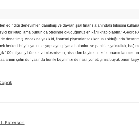
lden edindiği deneyimleri damıtmış ve davranışsal finans alanındaki bilgisini kullan
eyici bir kitap, ama bunun da ötesinde okuduğunuz en kârlı kitap olabilir." -Georg
lde donatılmış. Ancak ne yazık ki, finansal piyasalar söz konusu olduğunda "tasar
k herkesi büyük yatırımcı yapsaydı, piyasa balonları ve panikler, yoksulluk, bağım
100 milyon yıl önce evrimleşmişken, hisseden beyin en ilkel donanımlarımızdan biri
larının çetin dünyasında her iki beynimizi de nasıl yönettiğimiz büyük önem taşıyo
 Kapak
 L. Peterson