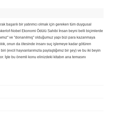
arak başarılı bir yatırımcı olmak için gereken tüm duygusal
e Akerlof-Nobel Ekonomi Ödülü Sahibi İnsan beyni belli biçimlerde
ımımız" ve "donanılmış" olduğumuz yapı bizi para kazanmaya
lılık, onun da ötesinde insanı suç işlemeye kadar götüren
 (evcil hayvanlarımızla paylaştığımız bir şey) ve bu iki beyin
r. İşte bu önemli konu elinizdeki kitabın ana temasını