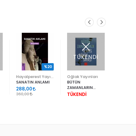
TÜKENDİ
TÜK
%20
Hayalperest Yayınevi
Oğlak Yayınları
Boyut Ya
SANATIN ANLAMI
BÜTÜN
MÜTEFER
ZAMANLARIN
288,00
TÜKEND
YETMİŞ BÜYÜK
360,00
TÜKENDİ
SAVAŞI