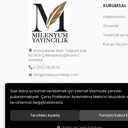
KURUMSAL
Hakkımızda
Güvenlik
Teslimat ve İ
Kargo Seçene
Emniyetevler Mah. Taşkent Sok.
No:14/A Çeliktepe Kağıthane /
İstanbul
0 (212) 213 10 30
info@milenyumkitap.com
Size daha iyi hizmet verebilmek için internet sitemizde çerezler
kullanılmaktadır. Çerez Politikaları Aydınlatma Metni’ni okuyabilir 
tercihlerinizi değiştirebilirsiniz.
Tercihleri Ayarla
Tümünü Kabul E
© 2020
MİLENYUM YAYINCILIK
. Tüm hakları saklıdır.
Gizlilik ve Çerez Politikası