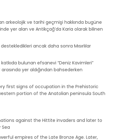
an arkeolojik ve tarihi geçmişi hakkında bugüne
nde yer alan ve Antikçağ’da Karia olarak bilinen
nı destekledikleri ancak daha sonra Mısırlılar
e katkıda bulunan efsanevi “Deniz Kavimleri”
ar arasında yer aldığından bahsederken
y first signs of occupation in the Prehistoric
estern portion of the Anatolian peninsula South
tions against the Hittite invaders and later to
y Sea
erful empires of the Late Bronze Age. Later,