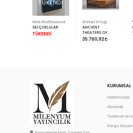
ENDİ
TÜKENDİ
Yapı Kredi Kültür Sanat
Mas Matbaacılık
Ahmet Ertuğ
AN LYKİA
SELÇUKLULAR
ANCIENT
THEATERS OF
TÜKENDİ
ANATOLIA
İ
35.760,92
KURUMSAL
Hakkımızda
Güvenlik
Teslimat ve İ
Kargo Seçene
Emniyetevler Mah. Taşkent Sok.