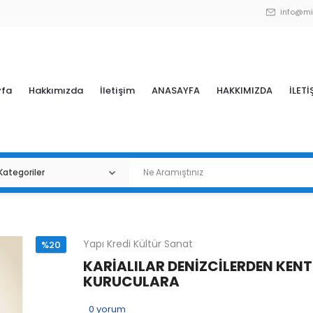
info@mi
yfa
Hakkımızda
İletişim
ANASAYFA
HAKKIMIZDA
İLETİ
Yapı Kredi Kültür Sanat
%20
KARİALILAR DENİZCİLERDEN KENT
KURUCULARA
0
yorum