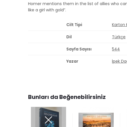
Homer mentions them in the list of allies who c
like a girl with gold”.
Cilt Tipi
Karton
Dil
Türkçe
Sayfa Sayısı
544
Yazar
İpek Dağ
Bunları da Beğenebilirsiniz