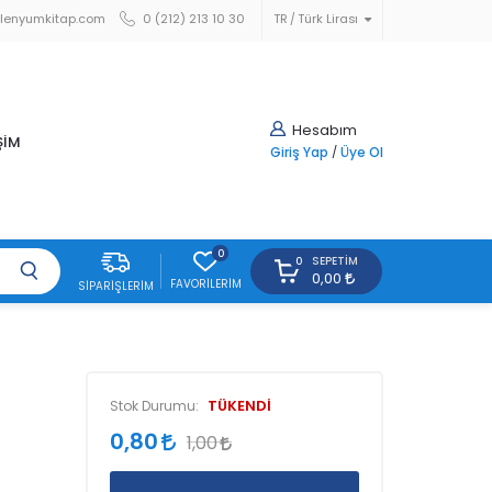
lenyumkitap.com
0 (212) 213 10 30
TR
Türk Lirası
Hesabım
ŞİM
Giriş Yap
/
Üye Ol
0
SEPETIM
0
0,00
FAVORILERIM
SIPARIŞLERIM
TÜKENDİ
Stok Durumu:
0,80
1,00