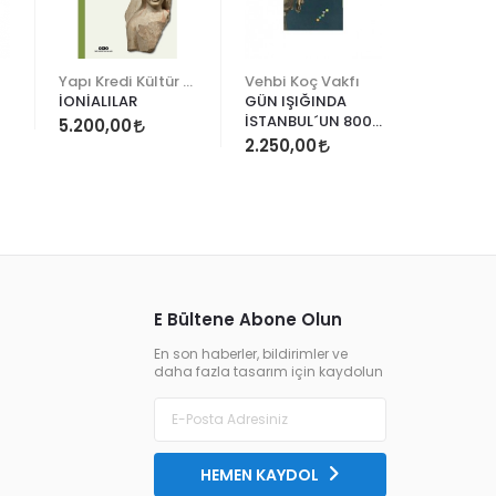
Yapı Kredi Kültür Sanat
Vehbi Koç Vakfı
İONİALILAR
GÜN IŞIĞINDA
EPHESOS 
İSTANBUL´UN 8000
5.200,00
20.000
YILI
2.250,00
E Bültene Abone Olun
En son haberler, bildirimler ve
daha fazla tasarım için kaydolun
HEMEN KAYDOL