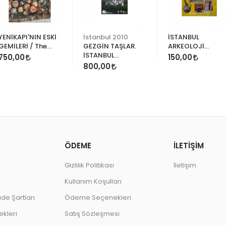
YENİKAPI'NIN ESKİ
İstanbul 2010
İSTANBUL
GEMİLERİ / The
GEZGİN TAŞLAR.
ARKEOLOJİ
'Old Ships' of the
İSTANBUL
MÜZELERİ
750,00
150,00
'New Gate'
ARKEOLOJİ
800,00
MÜZELERİNDEKİ
IASOS MERMERLERİ
ÖDEME
İLETİŞİM
Gizlilik Politikası
İletişim
Kullanım Koşulları
ade Şartları
Ödeme Seçenekleri
kleri
Satış Sözleşmesi