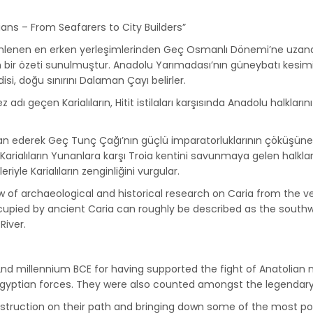
ians – From Seafarers to City Builders”
tarihlenen en erken yerleşimlerinden Geç Osmanlı Dönemi’ne uzan
n bir özeti sunulmuştur. Anadolu Yarımadası’nın güneybatı kesimi
si, doğu sınırını Dalaman Çayı belirler.
 adı geçen Karialıların, Hitit istilaları karşısında Anadolu halkları
i talan ederek Geç Tunç Çağı’nın güçlü imparatorluklarının çöküşün
 Karialıların Yunanlara karşı Troia kentini savunmaya gelen halkl
eriyle Karialıların zenginliğini vurgular.
w of archaeological and historical research on Caria from the ver
upied by ancient Caria can roughly be described as the southw
River.
d millennium BCE for having supported the fight of Anatolian na
e Egyptian forces. They were also counted amongst the legendar
estruction on their path and bringing down some of the most pow