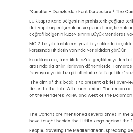
“Karialılar – Denizlerden Kent Kuruculara / The Car
Bu kitapta Karia Bölgesi’nin prehistorik çağlara 
dek yapılmış çalışmaların ve güncel araştırmaları
coğrafi bölgenin kuzey sınırını Büyük Menderes Vadi
MÖ 2. binyıla tarihlenen yazılı kaynaklarda birçok kez
karşısında Hititlerin yanında yer aldıkları görülür.
Karialıların adı, tüm Akdeniz’de geçtikleri yerler
arasında da anılır. İlerleyen dönemlerde, Homeros
“savaşmaya bir kız gibi altınlarla süslü geldiler” sözl
The aim of this book is to present a brief overvie
times to the Late Ottoman period. The region occ
of the Menderes Valley and west of the Dalaman 
The Carians are mentioned several times in the 2n
have fought beside the Hittite kings against th
People, traveling the Mediterranean, spreading d