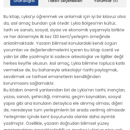
Ürün Bilgisi
Taksit Seçenekleri
Yorumlar
(0)
Bu kitap, Lykia’yı öğrenmek ve anlamak için iyi bir kılavuz olsa
da, asıl amaç bundan çok ötedir: Lykia Bölgesi’nin kültür,
tarih ve sanatı, sosyal, siyasi ve ekonomik yaşamıyla birlikte
ve her dönemiyle ilk kez 130 kent/yerleşim örneğinde
anlatılmaktadır. Yazarın bilimsel konulardaki kendi özgün
yorumları ve değerlendirmelerini içeren bu kitap özenli ve
yalın bir dille yazılmıştır ki sadece arkeologlar ve ilgililer değil
herkes keyifle okusun. Asıl amaç, Lykia bilimine topluca katkı
vermekse de, bu bahaneyle arkeolojiyi-tarihi paylaşmak,
sevdirmek ve tarihsel emanetlerin kendiliğinden
korunmasını sağlamaktır.
Bu kitabın önemli yanlarından biri de Lykia’nın tarihi, inançları,
yazısı, sanatı, şehirciliği, mimarisi, geçim kaynakları, sosyal
yapısı gibi ana konuların detaylıca ele alınmış olması, diğeri
de, neredeyse tüm yerleşimlerin bir arada verilmiş olmasıdır.
Yerleşimler içinde kent boyutunda olanlar daha ayrıntılı
yazılmıştır. Özellikle, yazarın doğrudan bilimsel yüzey