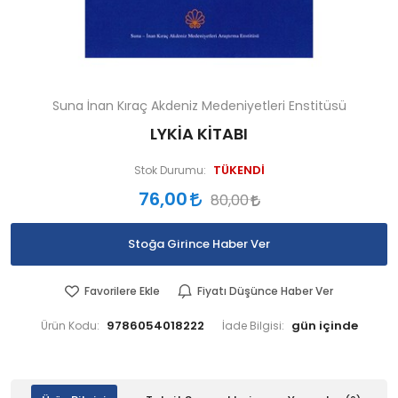
Suna İnan Kıraç Akdeniz Medeniyetleri Enstitüsü
LYKİA KİTABI
TÜKENDİ
Stok Durumu:
76,00
80,00
Stoğa Girince Haber Ver
Favorilere Ekle
Fiyatı Düşünce Haber Ver
9786054018222
Ürün Kodu:
İade Bilgisi: