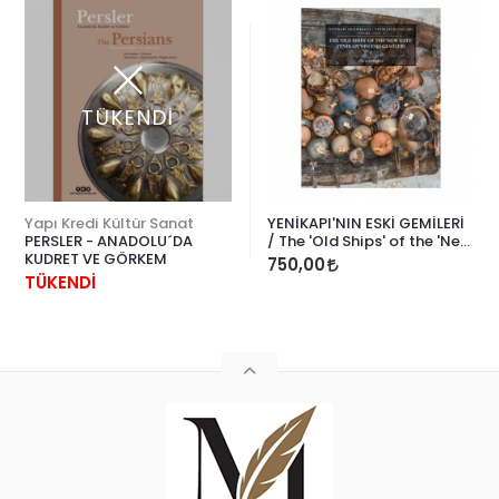
TÜKENDİ
Yapı Kredi Kültür Sanat
YENİKAPI'NIN ESKİ GEMİLERİ
PERSLER - ANADOLU´DA
/ The 'Old Ships' of the 'New
KUDRET VE GÖRKEM
Gate'
750,00
TÜKENDİ