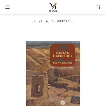
Gi
Y
/
Ana Sayfa
ARKEOLOJİ
Ü
O