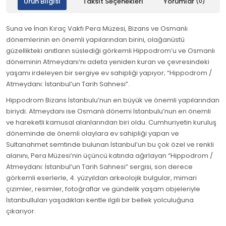
Ürün Bilgisi
Taksit Seçenekleri
Yorumlar
(0)
Suna ve İnan Kıraç Vakfı Pera Müzesi, Bizans ve Osmanlı
dönemlerinin en önemli yapılarından birini, olağanüstü
güzellikteki anıtların süslediği görkemli Hippodrom’u ve Osmanlı
döneminin Atmeydanı’nı adeta yeniden kuran ve çevresindeki
yaşamı irdeleyen bir sergiye ev sahipliği yapıyor; “Hippodrom /
Atmeydanı: İstanbul’un Tarih Sahnesi”.
Hippodrom Bizans İstanbulu’nun en büyük ve önemli yapılarından
biriydi. Atmeydanı ise Osmanlı dönemi İstanbulu’nun en önemli
ve hareketli kamusal alanlarından biri oldu. Cumhuriyetin kuruluş
döneminde de önemli olaylara ev sahipliği yapan ve
Sultanahmet semtinde bulunan İstanbul’un bu çok özel ve renkli
alanını, Pera Müzesi’nin üçüncü katında ağırlayan “Hippodrom /
Atmeydanı: İstanbul’un Tarih Sahnesi” sergisi, son derece
görkemli eserlerle, 4. yüzyıldan arkeolojik bulgular, mimari
çizimler, resimler, fotoğraflar ve gündelik yaşam objeleriyle
İstanbulluları yaşadıkları kentle ilgili bir bellek yolculuğuna
çıkarıyor.