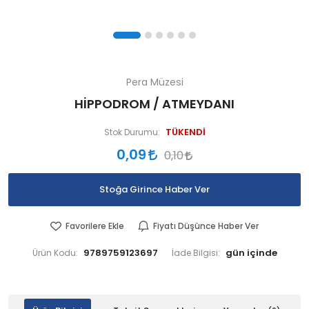
Pera Müzesi
HİPPODROM / ATMEYDANI
TÜKENDİ
Stok Durumu:
0,09
0,10
Stoğa Girince Haber Ver
Favorilere Ekle
Fiyatı Düşünce Haber Ver
9789759123697
Ürün Kodu:
İade Bilgisi: