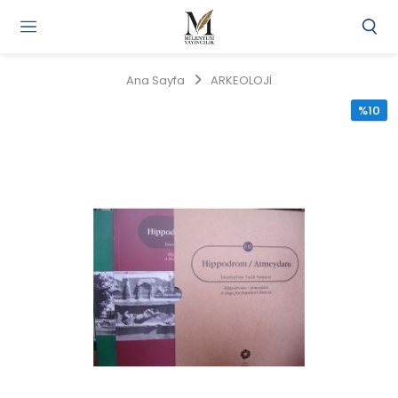
Gi
Y
/
Ana Sayfa
ARKEOLOJİ
Ü
O
%10