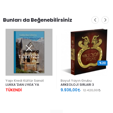
Bunları da Beğenebilirsiniz
TÜKENDİ
%20
Yapı Kredi Kültür Sanat
Boyut Yayın Grubu
LUKKA´DAN LYKİA´YA
ARKEOLOJİ SIRLARI 3
TÜKENDİ
9.936,00
12.420,00