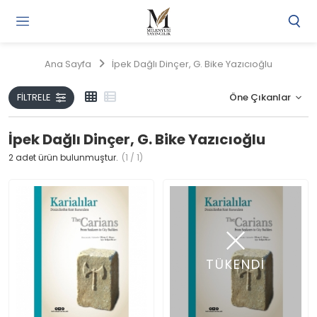
Gi
Y
/
Ana Sayfa
İpek Dağlı Dinçer, G. Bike Yazıcıoğlu
Ü
O
FILTRELE
İpek Dağlı Dinçer, G. Bike Yazıcıoğlu
2
adet ürün bulunmuştur.
(1 / 1)
TÜKENDİ