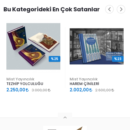
Bu Kategorideki En Çok Satanlar
%25
%23
Mist Yayıncılık
Mist Yayıncılık
TEZHİP YOLCULUĞU
HAREM ÇİNİLERİ
2.250,00
2.002,00
3.000,00
2.600,00