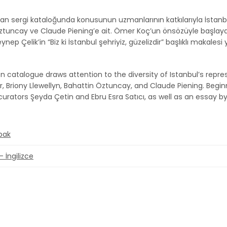
nan sergi kataloğunda konusunun uzmanlarının katkılarıyla İstanbul t
Öztuncay ve Claude Piening’e ait. Ömer Koç’un önsözüyle başlayan
eynep Çelik’in “Biz ki İstanbul şehriyiz, güzelizdir” başlıklı makalesi y
ion catalogue draws attention to the diversity of Istanbul’s repr
er, Briony Llewellyn, Bahattin Öztuncay, and Claude Piening. Beg
curators Şeyda Çetin and Ebru Esra Satıcı, as well as an essay by 
pak
 İngilizce