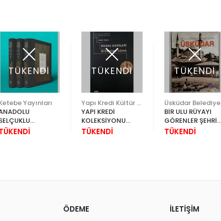
TÜKENDİ
TÜKENDİ
TÜKENDİ
Ketebe Yayınları
Yapı Kredi Kültür Sanat
Üs
ANADOLU
YAPI KREDİ
BİR ULU RÜYAYI
SELÇUKLU
KOLEKSİYONU
GÖRENLER ŞEHRİ
SANATININ
BİZANS SİKKELERİ
ÜSKÜDAR
TÜKENDİ
TÜKENDİ
TÜKENDİ
GEOMETRİK DİLİ 3
CİLT
ÖDEME
İLETİŞİM