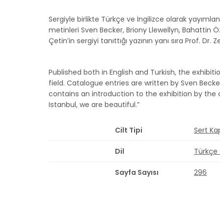
Sergiyle birlikte Türkçe ve İngilizce olarak yayımla
metinleri Sven Becker, Briony Llewellyn, Bahattin 
Çetin’in sergiyi tanıttığı yazının yanı sıra Prof. Dr. Z
Published both in English and Turkish, the exhibit
field. Catalogue entries are written by Sven Beck
contains an introduction to the exhibition by the 
Istanbul, we are beautiful.”
Cilt Tipi
Sert Ka
Dil
Türkçe -
Sayfa Sayısı
296