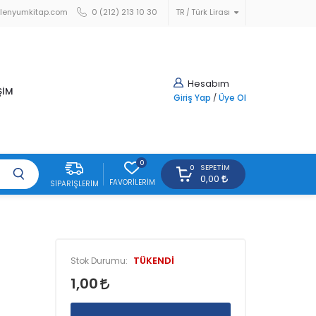
lenyumkitap.com
0 (212) 213 10 30
TR
Türk Lirası
Hesabım
ŞİM
Giriş Yap
/
Üye Ol
0
SEPETIM
0
0,00
FAVORILERIM
SIPARIŞLERIM
TÜKENDİ
Stok Durumu:
1,00