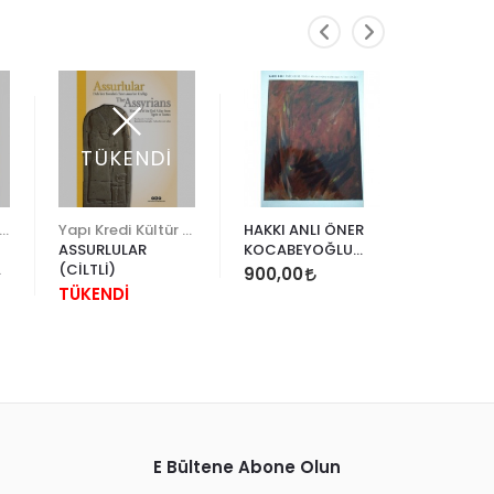
TÜKENDİ
küdar Belediyesi
Yapı Kredi Kültür Sanat
HAKKI ANLI ÖNER
Ahmet E
ASSURLULAR
KOCABEYOĞLU
CHORA: 
(CİLTLİ)
KOLEKSİYON
SCROLL 
900,00
KATALOĞU
HEAVEN
TÜKENDİ
29.676,
E Bültene Abone Olun