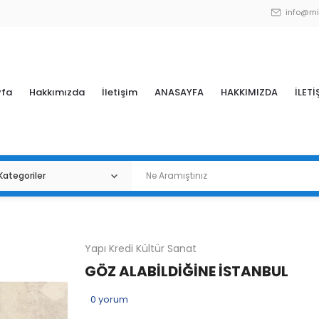
info@mi
yfa
Hakkımızda
İletişim
ANASAYFA
HAKKIMIZDA
İLETİ
Yapı Kredi Kültür Sanat
GÖZ ALABİLDİĞİNE İSTANBUL
0
yorum