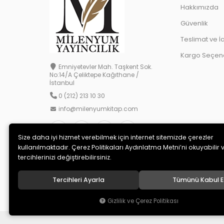
Hakkımızda
Güvenlik
Teslimat ve İ
Kargo Seçene
Emniyetevler Mah. Taşkent Sok.
No:14/A Çeliktepe Kağıthane /
İstanbul
0 (212) 213 10 30
info@milenyumkitap.com
Size daha iyi hizmet verebilmek için internet sitemizde çerezler
kullanılmaktadır. Çerez Politikaları Aydınlatma Metni’ni okuyabilir 
tercihlerinizi değiştirebilirsiniz.
Tercihleri Ayarla
Tümünü Kabul E
© 2020
MİLENYUM YAYINCILIK
. Tüm hakları saklıdır.
Gizlilik ve Çerez Politikası