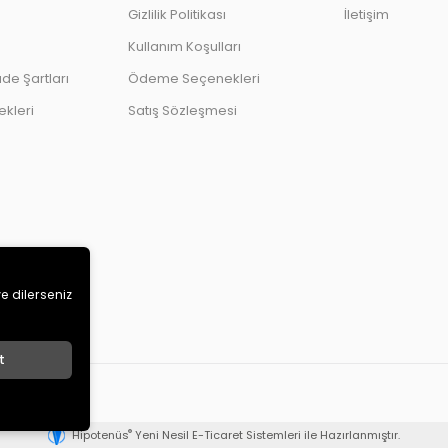
Gizlilik Politikası
İletişim
Kullanım Koşulları
ade Şartları
Ödeme Seçenekleri
kleri
Satış Sözleşmesi
ve dilerseniz
t
®
Hipotenüs
Yeni Nesil E-Ticaret Sistemleri ile Hazırlanmıştır.