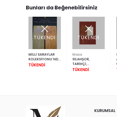
Bunları da Beğenebilirsiniz
TÜKENDİ
TÜKENDİ
 ŞUKÜFE
MİLLİ SARAYLAR
Masa
Lİ ÇELEBİ
KOLEKSİYONU´NDA
SİLAHŞOR,
HEREKE
TARİHÇİ,
TÜKENDİ
DOKUMALARI VE
MATEMATİKÇİ,
TÜKENDİ
HALILARI
NAKKAŞ, HATTAT
MATRAKÇI NASUH
VE
MENAZİLNAME’Sİ
KURUMSAL