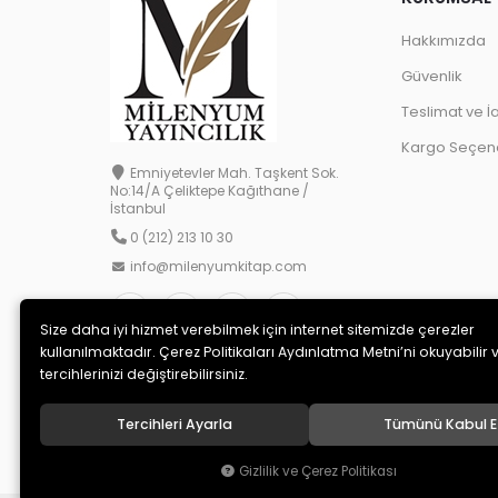
Hakkımızda
Güvenlik
Teslimat ve İ
Kargo Seçene
Emniyetevler Mah. Taşkent Sok.
No:14/A Çeliktepe Kağıthane /
İstanbul
0 (212) 213 10 30
info@milenyumkitap.com
Size daha iyi hizmet verebilmek için internet sitemizde çerezler
kullanılmaktadır. Çerez Politikaları Aydınlatma Metni’ni okuyabilir 
tercihlerinizi değiştirebilirsiniz.
Tercihleri Ayarla
Tümünü Kabul E
© 2020
MİLENYUM YAYINCILIK
. Tüm hakları saklıdır.
Gizlilik ve Çerez Politikası