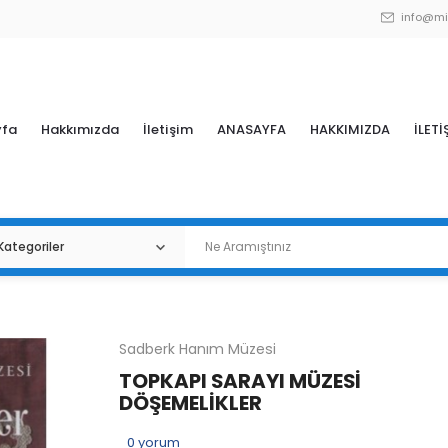
info@mi
yfa
Hakkımızda
İletişim
ANASAYFA
HAKKIMIZDA
İLETİ
Sadberk Hanım Müzesi
TOPKAPI SARAYI MÜZESİ
DÖŞEMELİKLER
0
yorum