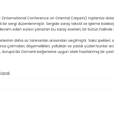
COC (International Conference on Oriental Carpets) toplantısı dol
 bir sergi düzenlenmiştir. Sergide saray tekstil ve işleme kolek
 devam eden süreci yansıtan bu saray eserleri, bir bütün halinde 
rinin daha az tanınanları arasından seçilmiştir. Sakız ipekleri; s
sa çatmaları; döşemelikleri, yollukları ve yastık yüzleri bunlar ar
le, Avrupa'da Osmanlı beğenisine uygun olark hazırlanmış bir yastı
 Kapak