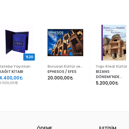
%20
Ketebe Yayınları
Borusan Kültür ve Sanat
Yapı Kr
KAĞIT KİTABI
EPHESOS / EFES
BİZANS
DÖNEMİ'NDE
4.400,00
20.000,00
ANADOLU (CİLTLİ
5.500,00
5.200,00
ÖDEME
İLETİŞİM