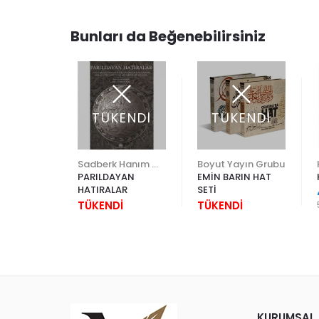
Bunları da Beğenebilirsiniz
ENDİ
TÜKENDİ
TÜKENDİ
Yapı Kredi Kültür Sanat
Sadberk Hanım Müzesi
Boyut Yayın Grubu
 SEVDALISI
PARILDAYAN
EMİN BARIN HAT
HATIRALAR
SETİ
İ
TÜKENDİ
TÜKENDİ
KURUMSAL