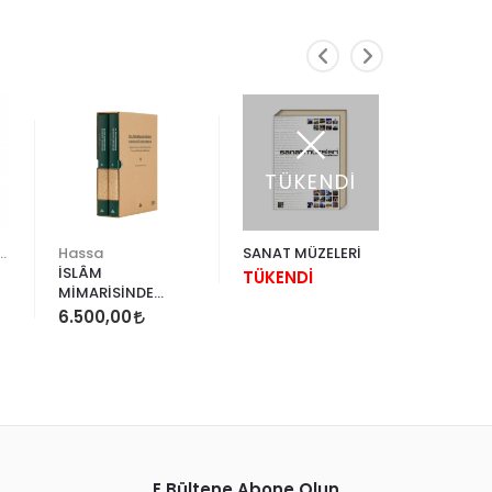
TÜKENDİ
TÜK
edi Kültür Sanat
Hassa
SANAT MÜZELERİ
YEM Kita
İSLÂM
TÜRK EV 
TÜKENDİ
MİMARİSİNDE
VE SAFR
)
HENDESÎ DESENLER
EVLERİ
6.500,00
TÜKEND
E Bültene Abone Olun