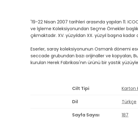
'19-22 Nisan 2007 tarihleri arasında yapılan 11. I
ve İşleme Koleksiyonundan Seçme Örnekler başlıklı
çıkmaktadır. XV. yüzyıldan XX. yüzyıl başına kadar
Eserler, saray koleksiyonunun Osmanlı dönemi eserle
seccade grubundan bazı orijinaller ve kopyaları, Bur
kurulan Herek Fabrikası'nın ürünü bir yastık yüzüy
Cilt Tipi
Karton
Dil
Türkçe
Sayfa Sayısı
187