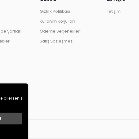
Gizlilik Politikası
İletişim
Kullanım Koşulları
ade Şartları
Ödeme Seçenekleri
kleri
Satış Sözleşmesi
ve dilerseniz
t