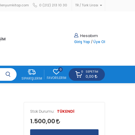
lenyumkitap.com
0 (212) 213 10 30
TR
Türk Lirası
Hesabım
ŞİM
Giriş Yap
/
Üye Ol
0
SEPETIM
0
0,00
FAVORILERIM
SIPARIŞLERIM
TÜKENDİ
Stok Durumu:
1.500,00