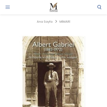
Gi
Y
/
Ana Sayfa
MİMARİ
Ü
O