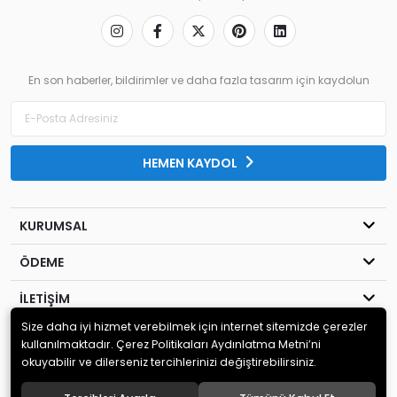
En son haberler, bildirimler ve daha fazla tasarım için kaydolun
HEMEN KAYDOL
KURUMSAL
ÖDEME
İLETİŞİM
Size daha iyi hizmet verebilmek için internet sitemizde çerezler
© 2020
MİLENYUM YAYINCILIK
. Tüm hakları saklıdır.
kullanılmaktadır. Çerez Politikaları Aydınlatma Metni’ni
okuyabilir ve dilerseniz tercihlerinizi değiştirebilirsiniz.