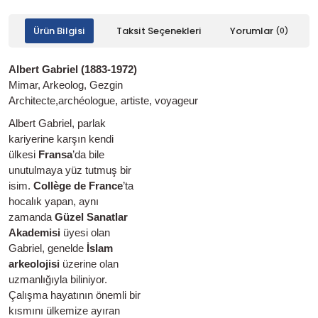
Ürün Bilgisi
Taksit Seçenekleri
Yorumlar
(0)
Albert Gabriel (1883-1972)
Mimar, Arkeolog, Gezgin
Architecte,archéologue, artiste, voyageur
Albert Gabriel, parlak
kariyerine karşın kendi
ülkesi
Fransa
’da bile
unutulmaya yüz tutmuş bir
isim.
Collège de France
’ta
hocalık yapan, aynı
zamanda
Güzel Sanatlar
Akademisi
üyesi olan
Gabriel, genelde
İslam
arkeolojisi
üzerine olan
uzmanlığıyla biliniyor.
Çalışma hayatının önemli bir
kısmını ülkemize ayıran