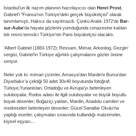
İstanbul’un ilk nazım planının hazırlayıcısı olan
Henri Prost
,
Gabriel’i “Fransa’nın Türkiye’deki gerçek büyükelçisi” olarak
tanımlamıştı. Haksız da sayılmazdı. Çünkü Aralık 1972’de
Bar-
sur-Aube
’da hayata gözlerini yumduğunda cenazesine katılan
tek resmi temsilci Türkiye’nin Paris büyükelçisi olacaktı.
‘Albert Gabriel (1883-1972): Ressam, Mimar, Arkeolog, Gezgin’
sergisi, Gabriel’in Türkiye ağırlıklı çalışmalarını gözler önüne
seriyor.
Neler yok ki: mimari çizimler, Amasya’dan Mardin’e Bursa’dan
Diyarbakır’a çektiği 50 adet 30x40 boyutunda fotoğraf;
Türkiye,Yunanistan, Ortadoğu ve Avrupa’yı betimleyen
suluboyalar, Rodos adası ile ilgili suluboyalar ve büyük boyutlu
boyalı desenler; Boğaziçi yalıları, Mardin, Anadolu camileri ve
medreseleri betimleyen desenler; Güzel Sanatlar Okulu’na
yaptığı eserler, çalışmaları sırasında kullandığı malzemeler,
kişisel eşyası…