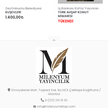
Zeytinburnu Belediyesi
İş Bankası Kültür Yayınları
KUŞEVLERİ
TÜRK AHŞAP KONUT
MİMARİSİ
1.400,00
TÜKENDİ
Emniyetevler Mah. Taşkent Sok. No:14/A Çeliktepe Kağıthane /
İstanbul
0 (212) 213 10 30
info@milenyumkitap.com