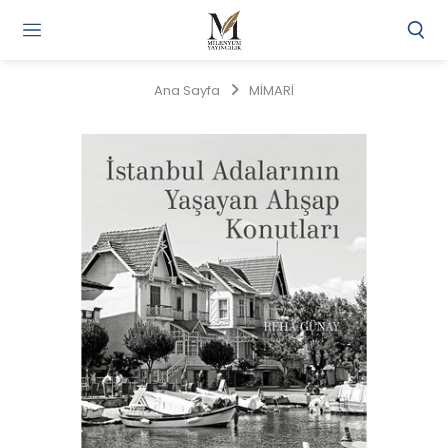
Gi
Y
/
Ana Sayfa
MİMARİ
Ü
O