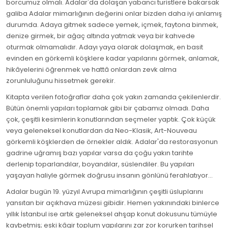
borcumuz olmalı. Adalar'da dolaşan yabancı turistlere bakarsak
galiba Adalar mimarlığının değerini onlar bizden daha iyi anlamış
durumda. Adaya gitmek sadece yemek, içmek, faytona binmek,
denize girmek, bir ağaç altında yatmak veya bir kahvede
oturmak olmamalıdır. Adayı yaya olarak dolaşmak, en basit
evinden en görkemli köşklere kadar yapılarını görmek, anlamak,
hikâyelerini öğrenmek ve hattâ onlardan zevk alma
zorunluluğunu hissetmek gerekir.
Kitapta verilen fotoğraflar daha çok yakın zamanda çekilenlerdir.
Bütün önemli yapıları toplamak gibi bir çabamız olmadı. Daha
çok, çeşitli kesimlerin konutlarından seçmeler yaptık. Çok küçük
veya geleneksel konutlardan da Neo-Klasik, Art-Nouveau
görkemli köşklerden de örnekler aldık. Adalar'da restorasyonun
gadrine uğramış bazı yapılar varsa da çoğu yakın tarihte
derlenip toparlandılar, boyandılar, süslendiler. Bu yapıları
yaşayan haliyle görmek doğrusu insanın gönlünü ferahlatıyor…
Adalar bugün 19. yüzyıl Avrupa mimarlığının çeşitli üsluplarını
yansıtan bir açıkhava müzesi gibidir. Hemen yakınındaki binlerce
yıllık İstanbul ise artık geleneksel ahşap konut dokusunu tümüyle
kaybetmiş; eski kâgir toplum yapılarını zar zor korurken tarihsel