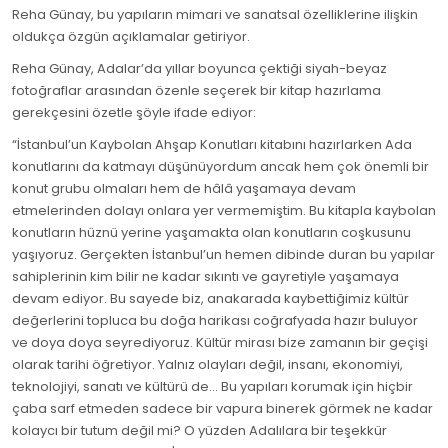
Reha Günay, bu yapıların mimari ve sanatsal özelliklerine ilişkin
oldukça özgün açıklamalar getiriyor.
Reha Günay, Adalar’da yıllar boyunca çektiği siyah-beyaz
fotoğraflar arasından özenle seçerek bir kitap hazırlama
gerekçesini özetle şöyle ifade ediyor:
“İstanbul’un Kaybolan Ahşap Konutları kitabını hazırlarken Ada
konutlarını da katmayı düşünüyordum ancak hem çok önemli bir
konut grubu olmaları hem de hâlâ yaşamaya devam
etmelerinden dolayı onlara yer vermemiştim. Bu kitapla kaybolan
konutların hüznü yerine yaşamakta olan konutların coşkusunu
yaşıyoruz. Gerçekten İstanbul’un hemen dibinde duran bu yapılar
sahiplerinin kim bilir ne kadar sıkıntı ve gayretiyle yaşamaya
devam ediyor. Bu sayede biz, anakarada kaybettiğimiz kültür
değerlerini topluca bu doğa harikası coğrafyada hazır buluyor
ve doya doya seyrediyoruz. Kültür mirası bize zamanın bir geçişi
olarak tarihi öğretiyor. Yalnız olayları değil, insanı, ekonomiyi,
teknolojiyi, sanatı ve kültürü de... Bu yapıları korumak için hiçbir
çaba sarf etmeden sadece bir vapura binerek görmek ne kadar
kolaycı bir tutum değil mi? O yüzden Adalılara bir teşekkür