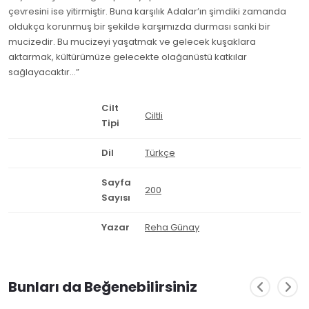
çevresini ise yitirmiştir. Buna karşılık Adalar’ın şimdiki zamanda
oldukça korunmuş bir şekilde karşımızda durması sanki bir
mucizedir. Bu mucizeyi yaşatmak ve gelecek kuşaklara
aktarmak, kültürümüze gelecekte olağanüstü katkılar
sağlayacaktır...”
Cilt
Ciltli
Tipi
Dil
Türkçe
Sayfa
200
Sayısı
Yazar
Reha Günay
Bunları da Beğenebilirsiniz