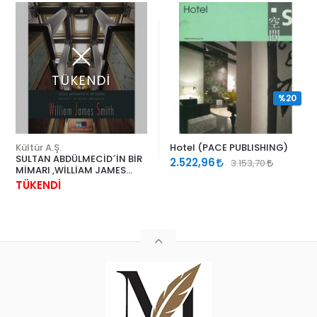
TÜKENDİ
%20
Kültür A.Ş.
Hotel (PACE PUBLISHING)
SULTAN ABDÜLMECİD´İN BİR
2.522,96
3.153,70
MİMARI ,WİLLİAM JAMES
SMİTH
TÜKENDİ