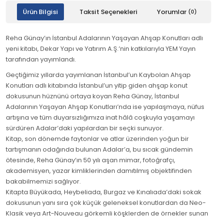
Ürün Bilgisi
Taksit Seçenekleri
Yorumlar
(0)
Reha Günay’ın İstanbul Adalarının Yaşayan Ahşap Konutları adlı
yeni kitabı, Dekar Yapı ve Yatırım A.Ş.’nin katkılarıyla YEM Yayın
tarafından yayımlandı.
Geçtiğimiz yıllarda yayımlanan İstanbul’un Kaybolan Ahşap
Konutları adlı kitabında İstanbul’un yitip giden ahşap konut
dokusunun hüznünü ortaya koyan Reha Günay, İstanbul
Adalarının Yaşayan Ahşap Konutları’nda ise yapılaşmaya, nüfus
artışına ve tüm duyarsızlığımıza inat hâlâ coşkuyla yaşamayı
sürdüren Adalar’daki yapılardan bir seçki sunuyor.
Kitap, son dönemde faytonlar ve atlar üzerinden yoğun bir
tartışmanın odağında bulunan Adalar’a, bu sıcak gündemin
ötesinde, Reha Günay’ın 50 yılı aşan mimar, fotoğrafçı,
akademisyen, yazar kimliklerinden damıtılmış objektifinden
bakabilmemizi sağlıyor.
Kitapta Büyükada, Heybeliada, Burgaz ve Kınalıada’daki sokak
dokusunun yanı sıra çok küçük geleneksel konutlardan da Neo-
Klasik veya Art-Nouveau görkemli köşklerden de örnekler sunan