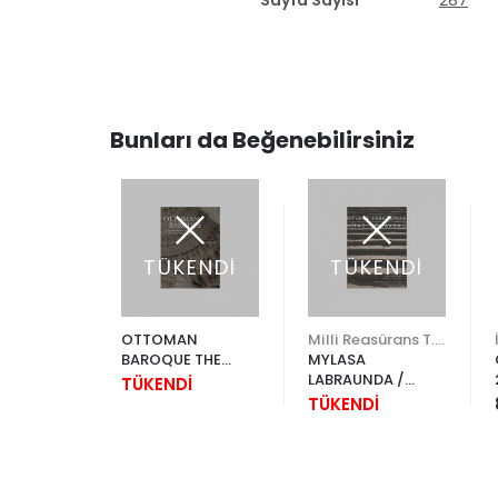
Sayfa Sayısı
287
Bunları da Beğenebilirsiniz
TÜKENDİ
TÜKENDİ
İstanbul Fetih Cemiyeti
OTTOMAN
Milli Reasürans T.A.Ş.
R´DA TÜRK
BAROQUE THE
MYLASA
İ
ARCHTEENTH-
LABRAUNDA /
TÜKENDİ
CENTURY
MİLAS ÇOMAKDAĞ
TÜKENDİ
ISTANBUL