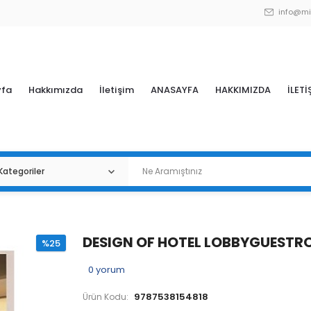
info@mi
yfa
Hakkımızda
İletişim
ANASAYFA
HAKKIMIZDA
İLETİ
DESIGN OF HOTEL LOBBYGUEST
%25
0
yorum
9787538154818
Ürün Kodu: