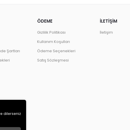
ÖDEME
İLETİŞİM
Gizlilik Politikası
İletişim
Kullanım Koşulları
ade Şartları
Ödeme Seçenekleri
kleri
Satış Sözleşmesi
ve dilerseniz