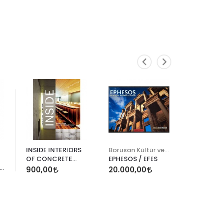
INSIDE INTERIORS
Borusan Kültür ve Sanat
Kültür A.
OF CONCRETE
EPHESOS / EFES
İSTANBUL
STONE WOOD
MİMAR S
900,00
20.000,00
ESERİ
800,00