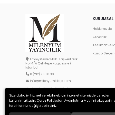
KURUMSAL
Hakkımızda
Güvenlik
Teslimat ve İ
Kargo Seçene
Emniyetevler Mah. Taşkent Sok.
No:14/A Çeliktepe Kağıthane /
İstanbul
0 (212) 213 10 30
info@milenyumkitap.com
Size daha iyi hizmet verebilmek için internet sitemizde çerezler
kullanılmaktadır. Çerez Politikaları Aydınlatma Metni’ni okuyabilir 
tercihlerinizi değiştirebilirsiniz.