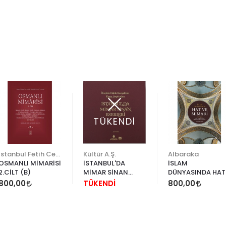
TÜKENDİ
İstanbul Fetih Cemiyeti
Kültür A.Ş.
Albaraka
OSMANLI MİMARİSİ
İSTANBUL'DA
İSLAM
2.CİLT (B)
MİMAR SİNAN
DÜNYASINDA HAT
ESERLERİ
VE MİMARİ
800,00
TÜKENDİ
800,00