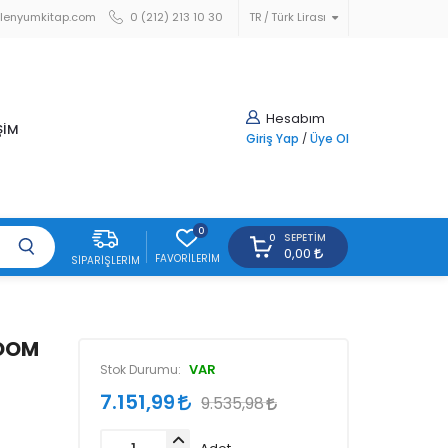
lenyumkitap.com
0 (212) 213 10 30
TR
Türk Lirası
Hesabım
ŞİM
Giriş Yap
/
Üye Ol
0
SEPETIM
0
0,00
FAVORILERIM
SIPARIŞLERIM
ROOM
VAR
Stok Durumu:
7.151,99
9.535,98