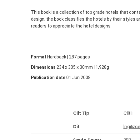
This book is a collection of top grade hotels that con
design, the book classifies the hotels by their styles 
readers to appreciate the hotel designs.
Format
Hardback |
287 pages
Dimensions
234 x 305 x 30mm | 1,928g
Publication date
01 Jun 2008
Cilt Tipi
Ciltli
Dil
İngilizc