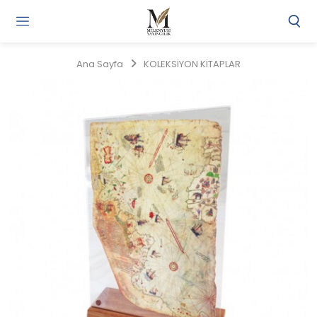
Gi
Y
/
Ana Sayfa
KOLEKSİYON KİTAPLAR
Ü
O