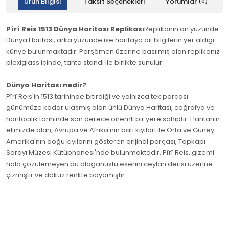
Ürün Bilgisi
Taksit Seçenekleri
Yorumlar
(0)
Pîrî Reis 1513 Dünya Haritası Replikası
Replikanın ön yüzünde
Dünya Haritası, arka yüzünde ise haritaya ait bilgilerin yer aldığı
künye bulunmaktadır. Parşömen üzerine basılmış olan replikanız
plexiglass içinde, tahta standı ile birlikte sunulur.
Dünya Haritası nedir?
Pîrî Reis'in 1513 tarihinde bitirdiği ve yalnızca tek parçası
günümüze kadar ulaşmış olan ünlü Dünya Haritası, coğrafya ve
haritacılık tarihinde son derece önemli bir yere sahiptir. Haritanın
elimizde olan, Avrupa ve Afrika'nın batı kıyıları ile Orta ve Güney
Amerika'nın doğu kıyılarını gösteren orijinal parçası, Topkapı
Sarayı Müzesi Kütüphanesi'nde bulunmaktadır. Pîrî Reis, gizemi
hala çözülemeyen bu olağanüstü eserini ceylan derisi üzerine
çizmiştir ve dokuz renkte boyamıştır.