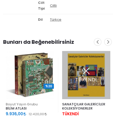
Cilt
Ciltli
Tipi
Dil
Türkçe
Bunları da Beğenebilirsiniz
TÜKENDİ
%20
Boyut Yayın Grubu
SANATÇILAR GALERİCİLER
BİLİM ATLASI
KOLEKSİYONERLER
9.936,00
TÜKENDİ
12.420,00