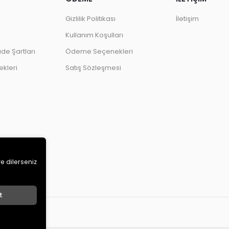
Gizlilik Politikası
İletişim
Kullanım Koşulları
ade Şartları
Ödeme Seçenekleri
kleri
Satış Sözleşmesi
ve dilerseniz
t