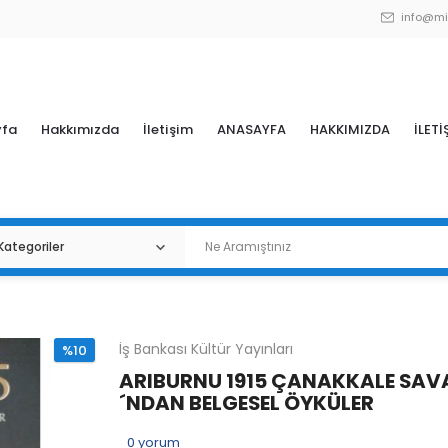
info@mi
yfa
Hakkımızda
İletişim
ANASAYFA
HAKKIMIZDA
İLETİ
İş Bankası Kültür Yayınları
%10
ARIBURNU 1915 ÇANAKKALE SAV
´NDAN BELGESEL ÖYKÜLER
0
yorum