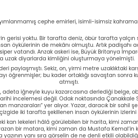
ımlanmamış cephe emirleri, isimli-isimsiz kahram
n gerisi yoktu. Bir tarafta deniz, öbür tarafta yalçın
nsan öykülerinin de mekânı olmuştu. Artık padişahı adı
siper vatandı. Anzak askeri ise, Büyük Britanya İmp
a uzak diyarlarda kimliğini oluşturmaya yönelmişti.
i paylaşmıştı. Sekiz, on, yirmi metre uzaklıktaki kar
yı öğrenmişler; bu kader ortaklığı savaştan sonra kuru
atmıştı.
un, adeta iğneyle kuyu kazarcasına derlediği belge, obj
p tarihi incelemesi değil. Odak noktasında Çanakkale S
an manzaraları” yer alıyor. Yazar, daracık bir sahil ş
çizgide iki tarafta şekillenen insan öykülerinin izlerini
i kan lekeleri hâlâ görülebilen bir harita, kimi zam
 yazan bir matara, kimi zaman da Mustafa Kemal’in ke
zının yanı sıra görselin de ne denli etkili olabildiğ