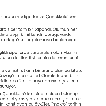
anlardan yadigârlar ve Çanakkale’den
 sırt; siper tam bir kapandı. Ölümün her
na değil bilfiil kendi toprağı, yurdu
aratorluğu’nu sorgulamaya başlamış, o
şılıklı siperlerde sürdürülen ölüm-kalım
lan dostluk ilişkilerinin de temellerini
e ve hatıratların bir ürünü olan bu kitap,
avaşı’nın can alıcı bölümlerinden birini
eridinde ölüm ile hayatarasına çekilen o
 sürüyor.
an Çanakkale’deki bir eskiciden bulunup
ndi el yazısıyla kaleme alınmış bir emir
ini kanıtlayan bu öyküler, “makro” tarihin