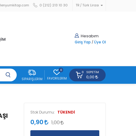
lenyumkitap.com
0 (212) 213 10 30
TR
Türk Lirası
Hesabım
ŞİM
Giriş Yap
/
Üye Ol
0
SEPETIM
0
0,00
FAVORILERIM
SIPARIŞLERIM
TÜKENDİ
Stok Durumu:
AŞI
0,90
1,00