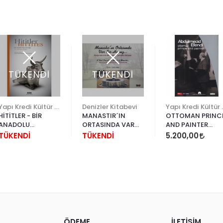
TÜKENDİ
TÜKENDİ
Yapı Kredi Kültür Sanat
Denizler Kitabevi
Yapı Kr
HİTİTLER - BİR
MANASTIR´IN
OTTOMAN PRINC
ANADOLU
ORTASINDA VAR
AND PAINTER
İMPARATORLUĞU
BİR HAVUZ
ABDÜLMECİD
TÜKENDİ
TÜKENDİ
5.200,00
EFENDİ
ÖDEME
İLETİŞİM