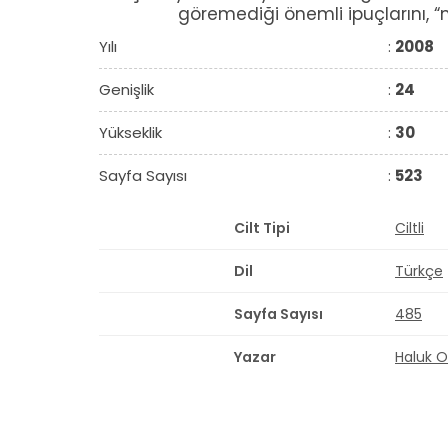
göremediği önemli ipuçlarını, “mi
Yılı
:
2008
Genişlik
:
24
Yükseklik
:
30
Sayfa Sayısı
:
523
Cilt Tipi
Ciltli
Dil
Türkçe
Sayfa Sayısı
485
Yazar
Haluk O