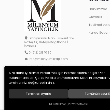
Hakkımızda
Güvenlik
Teslimat ve İ
Kargo Seçene
Emniyetevler Mah. Taşkent Sok.
No:14/A Çeliktepe Kağıthane /
İstanbul
0 (212) 213 10 30
info@milenyumkitap.com
Size daha iyi hizmet verebilmek için internet sitemizde çerezler
kullanılmaktadır. Çerez Politikaları Aydınlatma Metni’ni okuyabilir 
tercihlerinizi değiştirebilirsiniz.
Tercihleri Ayarla
Tümünü Kabul E
© 2020
MİLENYUM YAYINCILIK
. Tüm hakları saklıdır.
Gizlilik ve Çerez Politikası