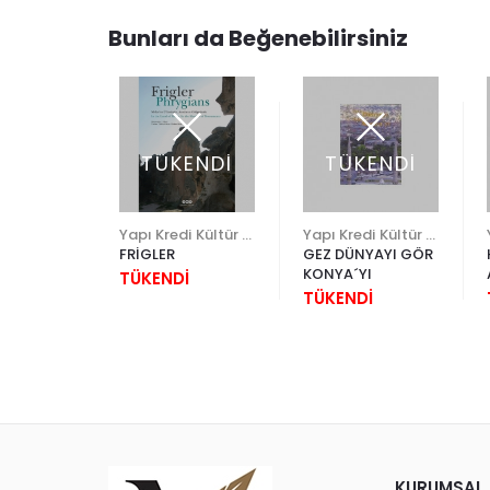
Bunları da Beğenebilirsiniz
TÜKENDİ
TÜKENDİ
Yapı Kredi Kültür Sanat
Yapı Kredi Kültür Sanat
Yapı Kredi Kültür Sanat
RDEN
FRİGLER
GEZ DÜNYAYI GÖR
LAR
KONYA´YI
TÜKENDİ
ALE
00
TÜKENDİ
ATIKLARI
KURUMSAL