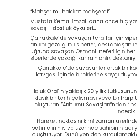
“Mahşer mi, hakikat mahşerdi”
Mustafa Kemal imzalı daha önce hiç yay
savaş – dostluk öyküleri…
Çanakkale’de savaşan taraflar için siperi
an kol gezdiği bu siperler, destanlaşan i
uğruna savaşan Osmanlı neferi için her 
siperlerde yazdığı kahramanlık destanıyl
Çanakkale’de savaşanlar ortak bir kader
kavgası içinde birbirlerine saygı duyma
Haluk Oral’ın yaklaşık 20 yıllık tutkusun
klasik bir tarih çalışması veya bir har
oluşturan “Arıburnu Savaşları”ndan “ins
incecik 
Hareket noktasını kimi zaman üzerindek
satın alınmış ve üzerinde sahibinin adı
oluşturuyor. Dünü yeniden kurgulamakta ya