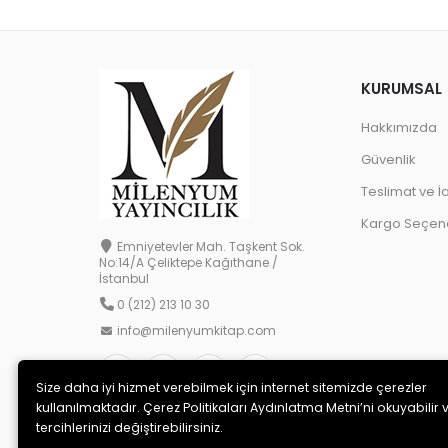
KURUMSAL
Hakkımızda
Güvenlik
Teslimat ve İ
Kargo Seçene
Emniyetevler Mah. Taşkent Sok.
No:14/A Çeliktepe Kağıthane /
İstanbul
0 (212) 213 10 30
info@milenyumkitap.com
Size daha iyi hizmet verebilmek için internet sitemizde çerezler
kullanılmaktadır. Çerez Politikaları Aydınlatma Metni’ni okuyabilir 
tercihlerinizi değiştirebilirsiniz.