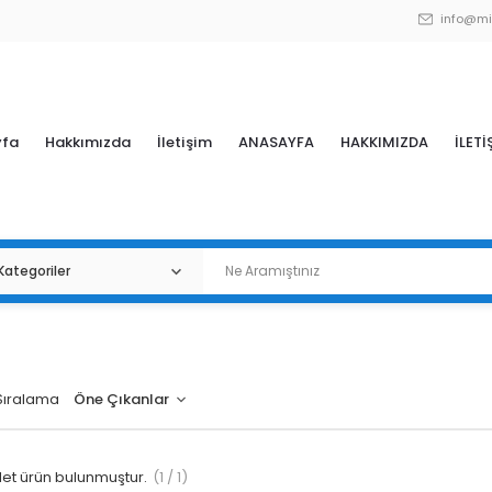
info@mi
yfa
Hakkımızda
İletişim
ANASAYFA
HAKKIMIZDA
İLETİ
Sıralama
et ürün bulunmuştur.
(1 / 1)