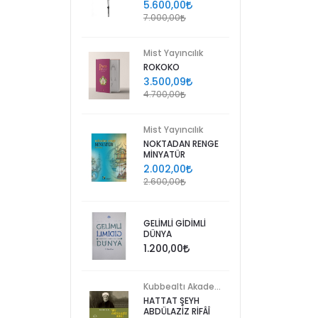
5.600,00
7.000,00
Mist Yayıncılık
ROKOKO
3.500,09
4.700,00
Mist Yayıncılık
NOKTADAN RENGE
MİNYATÜR
2.002,00
2.600,00
GELİMLİ GİDİMLİ
DÜNYA
1.200,00
Kubbealtı Akademisi Kültür ve Sanat Vakfı
HATTAT ŞEYH
ABDÜLAZİZ RİFÂÎ