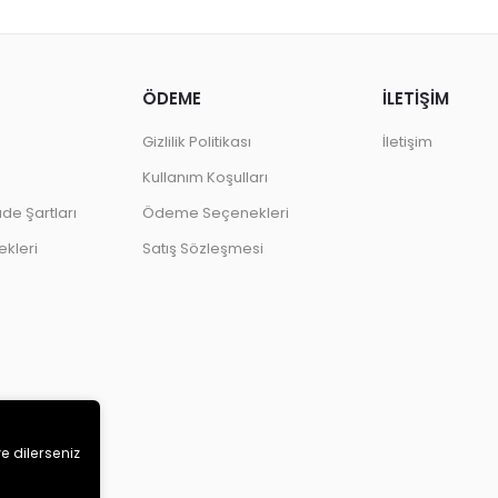
ÖDEME
İLETİŞİM
Gizlilik Politikası
İletişim
Kullanım Koşulları
ade Şartları
Ödeme Seçenekleri
kleri
Satış Sözleşmesi
ve dilerseniz