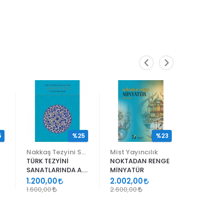
5
%25
%23
Nakkaş Tezyini Sanatlar Merkezi Yayınları
Mist Yayıncılık
TÜRK TEZYİNİ
NOKTADAN RENGE
ALİ EN N
SANATLARINDA A.
MİNYATÜR
ER RAKIM
SÜHEYL ÜNVER VE
1.200,00
2.002,00
1.105,00
YENİ TERKİPLERİ
1.600,00
2.600,00
1.300,00