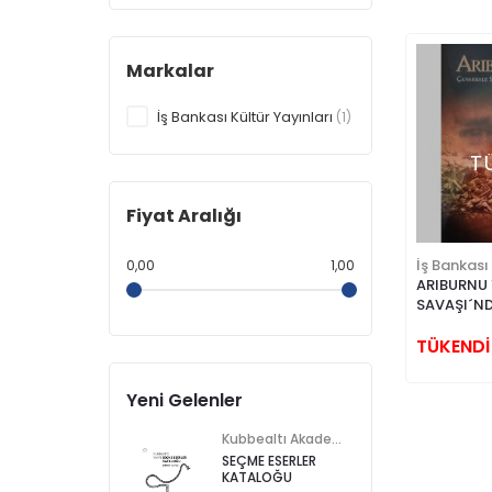
Markalar
İş Bankası Kültür Yayınları
(1)
T
Fiyat Aralığı
İş Bankası
0,00
1,00
ARIBURNU 
SAVAŞI´ND
ÖYKÜLER
TÜKENDİ
Yeni Gelenler
Kubbealtı Akademisi Kültür ve Sanat Vakfı
SEÇME ESERLER
KATALOĞU