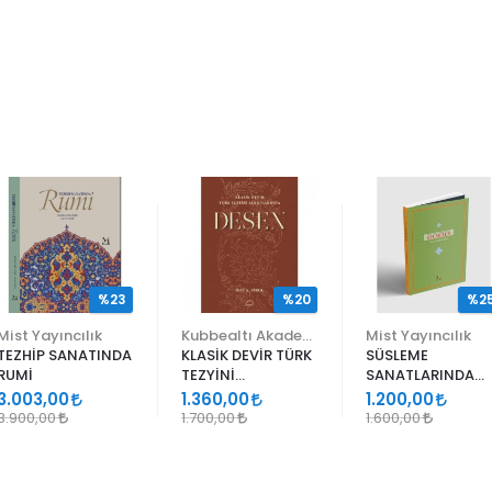
%23
%20
%2
Mist Yayıncılık
Kubbealtı Akademisi Kültür ve Sanat Vakfı
Mist Yayıncılık
TEZHİP SANATINDA
KLASİK DEVİR TÜRK
SÜSLEME
RUMİ
TEZYİNİ
SANATLARINDA
SANATLARINDA
GEÇMELER
3.003,00
1.360,00
1.200,00
DESEN
3.900,00
1.700,00
1.600,00