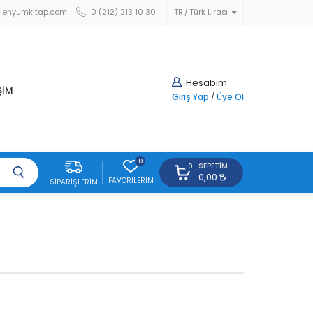
lenyumkitap.com
0 (212) 213 10 30
TR
Türk Lirası
Hesabım
ŞİM
Giriş Yap
/
Üye Ol
0
SEPETIM
0
0,00
FAVORILERIM
SIPARIŞLERIM