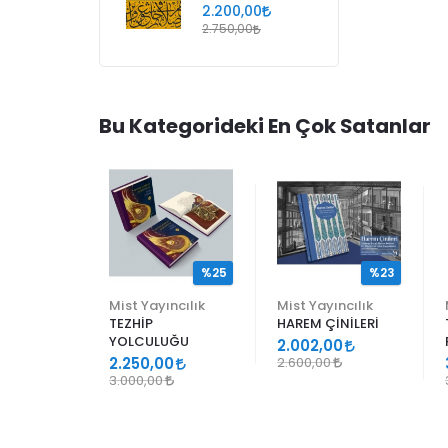
2.200,00
2.750,00
Bu Kategorideki En Çok Satanlar
%25
%25
%23
ncılık
Mist Yayıncılık
Mist Yayıncılık
TEZHİP
HAREM ÇİNİLERİ
YOLCULUĞU
9
2.002,00
2.250,00
2.600,00
3.000,00