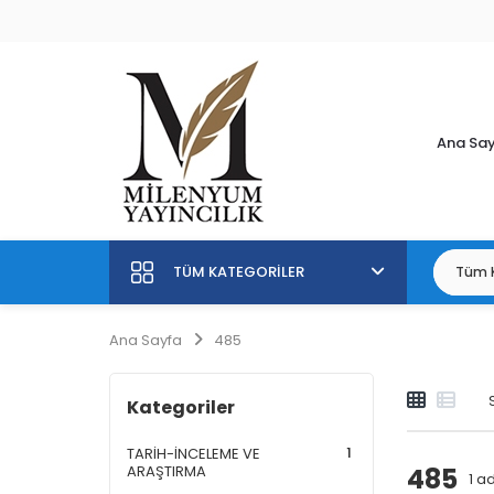
Ana Sa
TÜM KATEGORILER
Ana Sayfa
485
Kategoriler
1
TARİH-İNCELEME VE
ARAŞTIRMA
485
1
ad