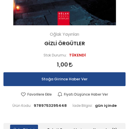
Oğlak Yayınları
GİZLİ ÖRGÜTLER
TÜKENDİ
Stok Durumu:
1,00
Stoğa Girince Haber Ver
Favorilere Ekle
Fiyatı Düşünce Haber Ver
9789753295448
Ürün Kodu:
İade Bilgisi: