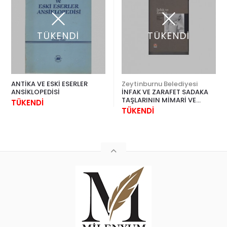
TÜKENDİ
TÜKENDİ
ANTİKA VE ESKİ ESERLER
Zeytinburnu Belediyesi
ANSİKLOPEDİSİ
İNFAK VE ZARAFET SADAKA
TAŞLARININ MİMARİ VE
TÜKENDİ
KÜLTÜREL HUSİSİYETLERİ
TÜKENDİ