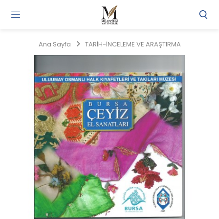
Gi
Y
/
Ana Sayfa
TARİH-İNCELEME VE ARAŞTIRMA
Ü
O