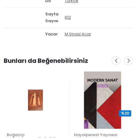
Dil
Türkçe
Sayfa
612
Sayısı
Yazar
M.Şinasi Acar
Bunları da Beğenebilirsiniz
%20
Boğaziçi
Hayalperest Yayınevi