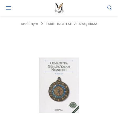
Gi
Y
/
Ana Sayfa
TARİH-İNCELEME VE ARAŞTIRMA
Ü
O