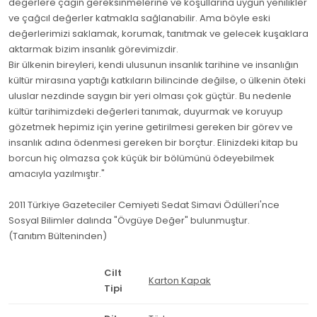
değerlere çağın gereksinmelerine ve koşullarına uygun yenilikler
ve çağcıl değerler katmakla sağlanabilir. Ama böyle eski
değerlerimizi saklamak, korumak, tanıtmak ve gelecek kuşaklara
aktarmak bizim insanlık görevimizdir.
Bir ülkenin bireyleri, kendi ulusunun insanlık tarihine ve insanlığın
kültür mirasına yaptığı katkıların bilincinde değilse, o ülkenin öteki
uluslar nezdinde saygın bir yeri olması çok güçtür. Bu nedenle
kültür tarihimizdeki değerleri tanımak, duyurmak ve koruyup
gözetmek hepimiz için yerine getirilmesi gereken bir görev ve
insanlık adına ödenmesi gereken bir borçtur. Elinizdeki kitap bu
borcun hiç olmazsa çok küçük bir bölümünü ödeyebilmek
amacıyla yazılmıştır."
2011 Türkiye Gazeteciler Cemiyeti Sedat Simavi Ödülleri'nce
Sosyal Bilimler dalında "Övgüye Değer" bulunmuştur.
(Tanıtım Bülteninden)
Cilt
Karton Kapak
Tipi