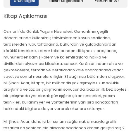
Ürün Bilgisi
Taksit Seçenekleri
Yorumlar
(0)
Kitap Açıklaması
Osmanlı'da Günlük Yaşam Nesneleri; Osmanlı'nın çeşitli
dönemlerinde kullanılmış takvimlerden koyun saatlerine,
terazilerden rubu tahtalarına, buhurdan ve gülâbdanlardan
körüklü fenerlere, kemer tokalarından dikiş nakış araçlarına,
mühürlerden kamış kalem ve kalemtıraşlara, hokka ve
divitlerden elyazması kitaplara, sancak Kurânları'ndan rahle ve
çekmecelere, ferman ve beratlardan kale anahtarlarına kadar
soyut ve somut nesnelere ilişkin 31 bağımsız bölümden oluşuyor.
M. Şinasi Acar, kitapta, bir mühendis yaklaşımıyla uzun soluklu
araştırma ve titiz bir çalışmanın sonucunda, bazıları ilk kez böylesi
bir çalışmada yer alarak gün ışığına çıkan nesneleri, yapım
teknikleri, kullanım yer ve yöntemlerinin yanı sıra sanatkârları
hakkındaki bilgilere de yer vererek okurlara aktarıyor.
M. Şinasi Acar, daha iyi bir sunum sağlamak amacıyla grafik
tasarımı da yeniden ele alınarak hazırlanan kitabın geliştirilmiş 2.