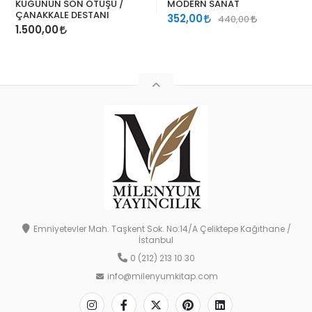
KUĞUNUN SON ÖTÜŞÜ /
MODERN SANAT
ÇANAKKALE DESTANI
352,00
440,00
1.500,00
Emniyetevler Mah. Taşkent Sok. No:14/A Çeliktepe Kağıthane /
İstanbul
0 (212) 213 10 30
info@milenyumkitap.com