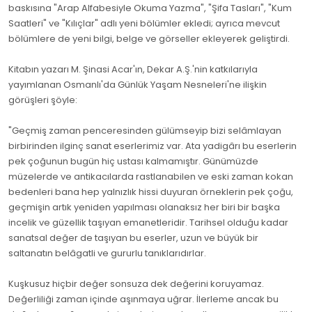
baskısına "Arap Alfabesiyle Okuma Yazma", "Şifa Tasları", "Kum
Saatleri" ve "Kılıçlar" adlı yeni bölümler ekledi; ayrıca mevcut
bölümlere de yeni bilgi, belge ve görseller ekleyerek geliştirdi.
Kitabın yazarı M. Şinasi Acar'ın, Dekar A.Ş.'nin katkılarıyla
yayımlanan Osmanlı'da Günlük Yaşam Nesneleri'ne ilişkin
görüşleri şöyle:
"Geçmiş zaman penceresinden gülümseyip bizi selâmlayan
birbirinden ilginç sanat eserlerimiz var. Ata yadigârı bu eserlerin
pek çoğunun bugün hiç ustası kalmamıştır. Günümüzde
müzelerde ve antikacılarda rastlanabilen ve eski zaman kokan
bedenleri bana hep yalnızlık hissi duyuran örneklerin pek çoğu,
geçmişin artık yeniden yapılması olanaksız her biri bir başka
incelik ve güzellik taşıyan emanetleridir. Tarihsel olduğu kadar
sanatsal değer de taşıyan bu eserler, uzun ve büyük bir
saltanatın belâgatli ve gururlu tanıklarıdırlar.
Kuşkusuz hiçbir değer sonsuza dek değerini koruyamaz.
Değerliliği zaman içinde aşınmaya uğrar. İlerleme ancak bu