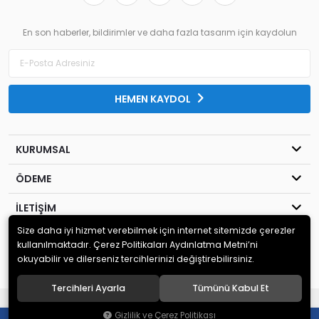
En son haberler, bildirimler ve daha fazla tasarım için kaydolun
HEMEN KAYDOL
KURUMSAL
ÖDEME
İLETİŞİM
Size daha iyi hizmet verebilmek için internet sitemizde çerezler
© 2020
MİLENYUM YAYINCILIK
. Tüm hakları saklıdır.
kullanılmaktadır. Çerez Politikaları Aydınlatma Metni’ni
okuyabilir ve dilerseniz tercihlerinizi değiştirebilirsiniz.
Tercihleri Ayarla
Tümünü Kabul Et
®
Hipotenüs
Yeni Nesil E-Ticaret Sistemleri ile Hazırlanmıştır.
Gizlilik ve Çerez Politikası
0
0