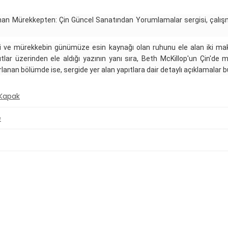
an Mürekkepten: Çin Güncel Sanatından Yorumlamalar sergisi, çalışmal
i ve mürekkebin günümüze esin kaynağı olan ruhunu ele alan iki mak
tlar üzerinden ele aldığı yazının yanı sıra, Beth McKillop'un Çin'de 
rlanan bölümde ise, sergide yer alan yapıtlara dair detaylı açıklamalar b
 Kapak
e