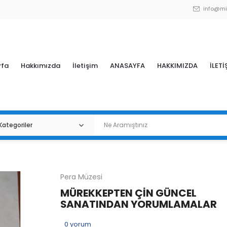
info@mi
yfa
Hakkımızda
İletişim
ANASAYFA
HAKKIMIZDA
İLETİ
Pera Müzesi
MÜREKKEPTEN ÇİN GÜNCEL
SANATINDAN YORUMLAMALAR
0
yorum