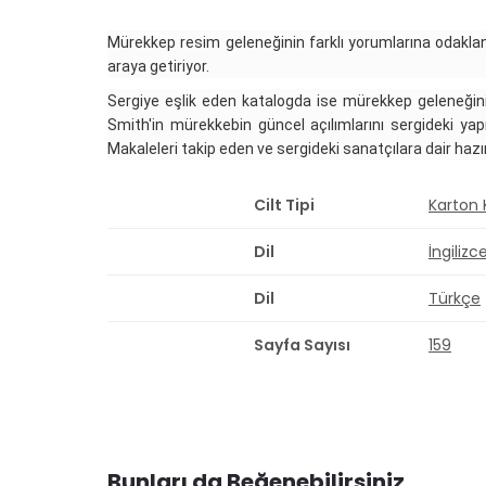
Mürekkep resim geleneğinin farklı yorumlarına odaklan
araya getiriyor.
Sergiye eşlik eden katalogda ise mürekkep geleneğin
Smith'in mürekkebin güncel açılımlarını sergideki yapı
Makaleleri takip eden ve sergideki sanatçılara dair hazı
Cilt Tipi
Karton
Dil
İngilizc
Dil
Türkçe
Sayfa Sayısı
159
Bunları da Beğenebilirsiniz