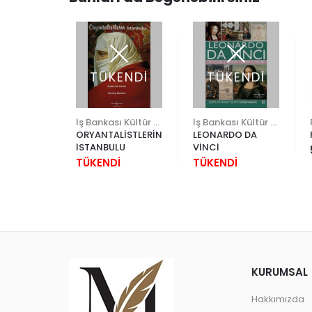
TÜKENDİ
TÜKENDİ
Yapı Kredi Kültür Sanat
İş Bankası Kültür Yayınları
İş Bankası Kültür Yayınları
 RIZA
ORYANTALİSTLERİN
LEONARDO DA
30
İSTANBULU
VİNCİ
0
TÜKENDİ
TÜKENDİ
KURUMSAL
Hakkımızda