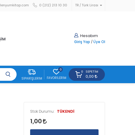
lenyumkitap.com
0 (212) 213 10 30
TR
Türk Lirası
Hesabım
ŞİM
Giriş Yap
/
Üye Ol
0
SEPETIM
0
0,00
FAVORILERIM
SIPARIŞLERIM
TÜKENDİ
Stok Durumu:
1,00