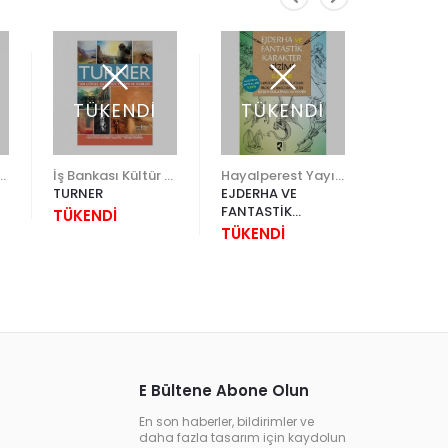
TÜKENDİ
TÜKENDİ
edi Kültür Sanat
İş Bankası Kültür Yayınları
Hayalperest Yayınevi
Antik A.Ş
TURNER
EJDERHA VE
ORYANT
FANTASTİK
TÜKENDİ
2.500,0
KARAKTERLER
TÜKENDİ
ÇİZİMİ
E Bültene Abone Olun
En son haberler, bildirimler ve
daha fazla tasarım için kaydolun