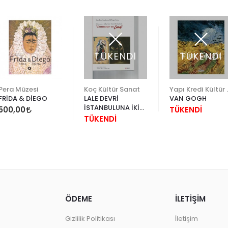
TÜKENDİ
TÜKENDİ
Pera Müzesi
Koç Kültür Sanat
Yapı Kr
FRİDA & DİEGO
LALE DEVRİ
VAN GOGH
İSTANBULUNA İKİ
500,00
TÜKENDİ
ÖZGÜN BAKIŞ
TÜKENDİ
VANMOUR VE
LEVNİ
ÖDEME
İLETİŞİM
Gizlilik Politikası
İletişim