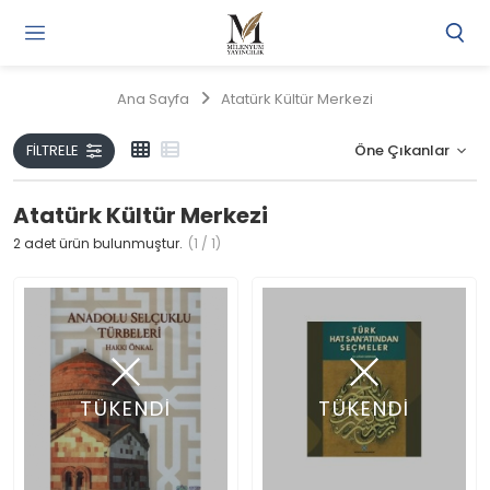
Gi
Y
/
Ana Sayfa
Atatürk Kültür Merkezi
Ü
O
FILTRELE
Atatürk Kültür Merkezi
2
adet ürün bulunmuştur.
(1 / 1)
TÜKENDİ
TÜKENDİ