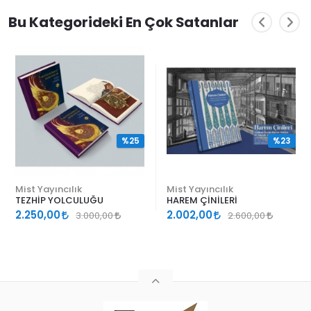
Bu Kategorideki En Çok Satanlar
%25
%23
Mist Yayıncılık
Mist Yayıncılık
TEZHİP YOLCULUĞU
HAREM ÇİNİLERİ
2.250,00
2.002,00
3.000,00
2.600,00