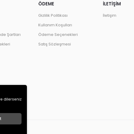
ÖDEME
İLETİŞİM
Gizlilik Politikası
İletişim
Kullanım Koşulları
ade Şartları
Ödeme Seçenekleri
kleri
Satış Sözleşmesi
ve dilerseniz
t