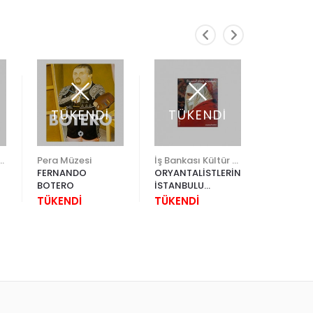
TÜKENDİ
TÜKENDİ
edi Kültür Sanat
Pera Müzesi
İş Bankası Kültür Yayınları
FERNANDO
ORYANTALİSTLERİN
KIRK GÜN
BOTERO
İSTANBULU
GECE - 
(İNGİLİZCE)
DÜĞÜNLE
TÜKENDİ
TÜKENDİ
1.280,0
ŞENLİKLE
1.600,00
ALAYLARI