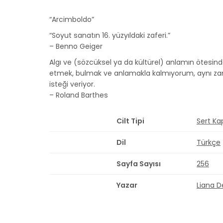
“Arcimboldo”
“Soyut sanatın 16. yüzyıldaki zaferi.”
– Benno Geiger
Algı ve (sözcüksel ya da kültürel) anlamın ötesind
etmek, bulmak ve anlamakla kalmıyorum, aynı z
isteği veriyor.
– Roland Barthes
Cilt Tipi
Sert Ka
Dil
Türkçe
Sayfa Sayısı
256
Yazar
Liana D