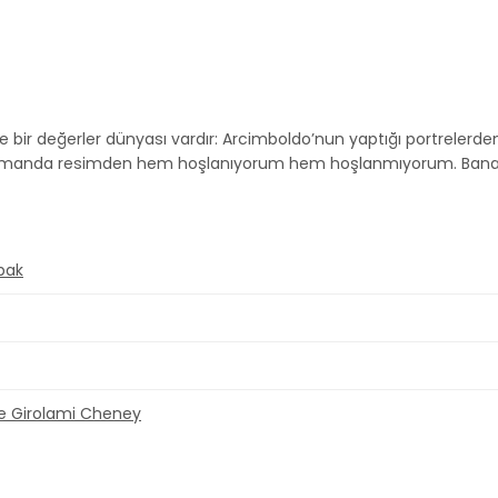
e bir değerler dünyası vardır: Arcimboldo’nun yaptığı portrelerden
amanda resimden hem hoşlanıyorum hem hoşlanmıyorum. Bana hu
pak
e Girolami Cheney