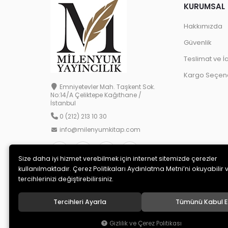
KURUMSAL
Hakkımızda
Güvenlik
Teslimat ve İ
Kargo Seçene
Emniyetevler Mah. Taşkent Sok.
No:14/A Çeliktepe Kağıthane /
İstanbul
0 (212) 213 10 30
info@milenyumkitap.com
Size daha iyi hizmet verebilmek için internet sitemizde çerezler
kullanılmaktadır. Çerez Politikaları Aydınlatma Metni’ni okuyabilir 
tercihlerinizi değiştirebilirsiniz.
Tercihleri Ayarla
Tümünü Kabul E
© 2020
MİLENYUM YAYINCILIK
. Tüm hakları saklıdır.
Gizlilik ve Çerez Politikası