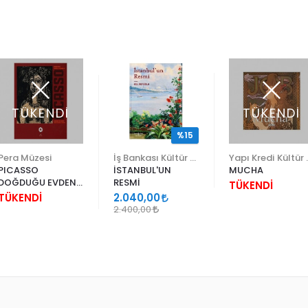
TÜKENDİ
TÜKENDİ
%15
Pera Müzesi
İş Bankası Kültür Yayınları
Yapı Kr
PICASSO
İSTANBUL'UN
MUCHA
DOĞDUĞU EVDEN
RESMİ
TÜKENDİ
GRAVÜRLER VE
TÜKENDİ
2.040,00
SERAMİKLER
2.400,00