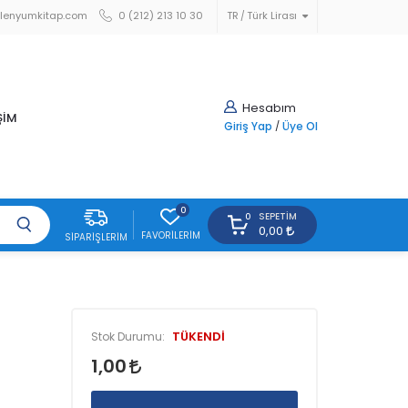
lenyumkitap.com
0 (212) 213 10 30
TR
Türk Lirası
Hesabım
ŞİM
Giriş Yap
/
Üye Ol
0
SEPETIM
0
0,00
FAVORILERIM
SIPARIŞLERIM
TÜKENDİ
Stok Durumu:
1,00