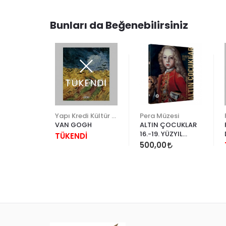
Bunları da Beğenebilirsiniz
ENDİ
TÜKENDİ
İş Bankası Kültür Yayınları
Yapı Kredi Kültür Sanat
Pera Müzesi
VAN GOGH
ALTIN ÇOCUKLAR
16.-19. YÜZYIL
İ
TÜKENDİ
AVRUPASI'NDAN
500,00
PORTRELER