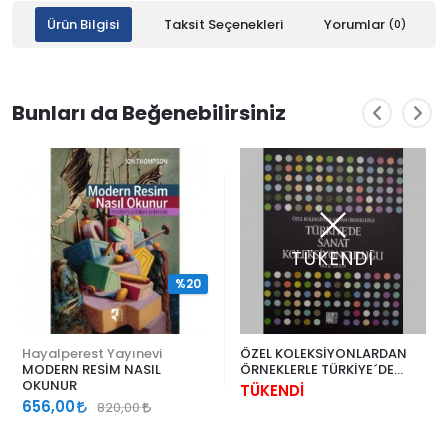
Ürün Bilgisi
Taksit Seçenekleri
Yorumlar
(0)
Bunları da Beğenebilirsiniz
TÜKENDİ
%20
Hayalperest Yayınevi
ÖZEL KOLEKSİYONLARDAN
MODERN RESİM NASIL
ÖRNEKLERLE TÜRKİYE´DE
OKUNUR
SANAT KOLEKSİYONCULUĞU
TÜKENDİ
656,00
820,00