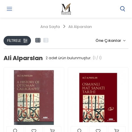
Gi
Y
/
Ana Sayfa
Ali Alparslan
Ü
O
FILTRELE
Ali Alparslan
2
adet ürün bulunmuştur.
(1 / 1)