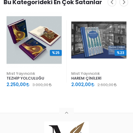
Bu Kategorideki En Çok Satanlar
%25
%23
Mist Yayıncılık
Mist Yayıncılık
TEZHİP YOLCULUĞU
HAREM ÇİNİLERİ
2.250,00
2.002,00
3.000,00
2.600,00