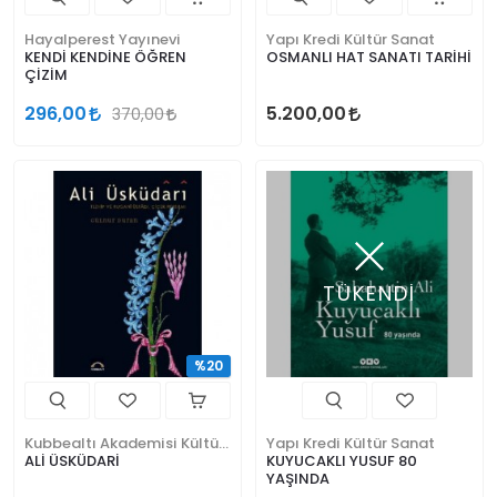
Hayalperest Yayınevi
Yapı Kredi Kültür Sanat
KENDİ KENDİNE ÖĞREN
OSMANLI HAT SANATI TARİHİ
ÇİZİM
296,00
5.200,00
370,00
TÜKENDİ
%20
Kubbealtı Akademisi Kültür ve Sanat Vakfı
Yapı Kredi Kültür Sanat
ALİ ÜSKÜDARİ
KUYUCAKLI YUSUF 80
YAŞINDA