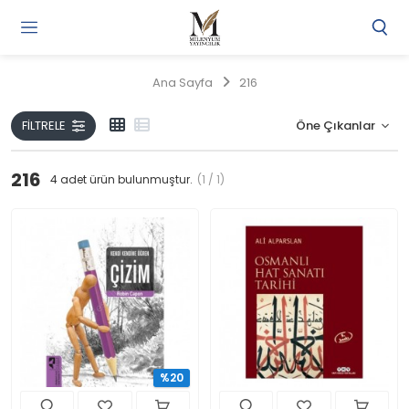
Gi
Y
/
Ana Sayfa
216
Ü
O
FILTRELE
216
4
adet ürün bulunmuştur.
(1 / 1)
%20