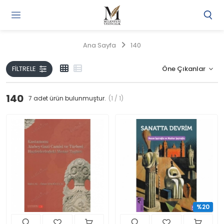
Gi
Y
/
Ana Sayfa
140
Ü
O
FILTRELE
140
7
adet ürün bulunmuştur.
(1 / 1)
%20