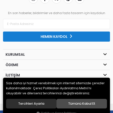
En son haberler, bildirimler ve daha fazla tasarım için kaydolun
HEMEN KAYDOL
KURUMSAL
ÖDEME
İLETİŞİM
Size daha iyi hizmet verebilmek için internet sitemizde çerezler
© 2020
MİLENYUM YAYINCILIK
. Tüm hakları saklıdır.
kullanılmaktadır. Çerez Politikaları Aydınlatma Metni’ni
okuyabilir ve dilerseniz tercihlerinizi değiştirebilirsiniz.
Tercihleri Ayarla
Tümünü Kabul Et
®
Hipotenüs
Yeni Nesil E-Ticaret Sistemleri ile Hazırlanmıştır.
0
0