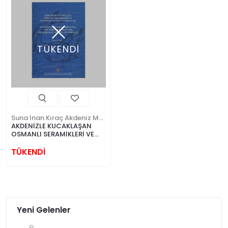
TÜKENDİ
Suna İnan Kıraç Akdeniz Medeniyetleri Enstitüsü
AKDENİZLE KUCAKLAŞAN
OSMANLI SERAMİKLERİ VE
GÜNÜMÜZE ULAŞAN
YANSIMALARI
TÜKENDİ
Yeni Gelenler