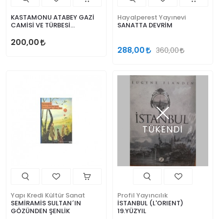
KASTAMONU ATABEY GAZİ
Hayalperest Yayınevi
CAMİSİ VE TÜRBESİ
SANATTA DEVRİM
HAZİRELERİNDEKİ MEZAR
TAŞLARI
200,00
288,00
360,00
TÜKENDİ
Yapı Kredi Kültür Sanat
Profil Yayıncılık
SEMİRAMİS SULTAN´IN
İSTANBUL (L'ORIENT)
GÖZÜNDEN ŞENLİK
19.YÜZYIL