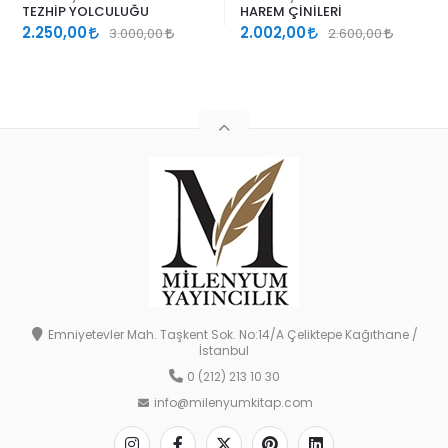
TEZHİP YOLCULUĞU
HAREM ÇİNİLERİ
2.250,00
2.002,00
3.000,00
2.600,00
Emniyetevler Mah. Taşkent Sok. No:14/A Çeliktepe Kağıthane /
İstanbul
0 (212) 213 10 30
info@milenyumkitap.com