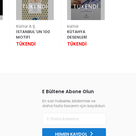
TÜKENDİ
TÜKENDİ
Kültür A.Ş.
kültür
İSTANBUL´UN 100
KÜTAHYA
MERAKLIL
MOTİFİ
DESENLERİ
CAM VE 
DEKORA
TÜKENDİ
TÜKENDİ
480,00
E Bültene Abone Olun
En son haberler, bildirimler ve
daha fazla tasarım için kaydolun
HEMEN KAYDOL