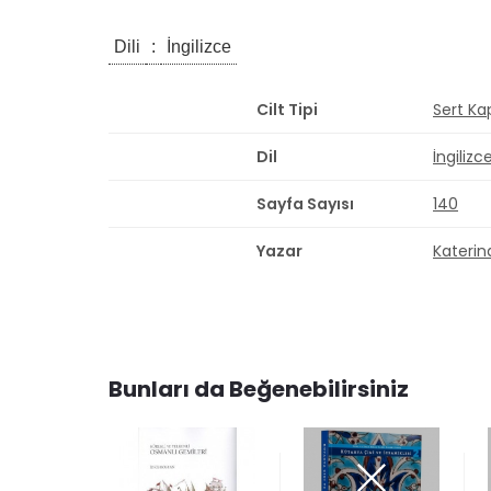
Dili
:
İngilizce
Cilt Tipi
Sert Ka
Dil
İngilizc
Sayfa Sayısı
140
Yazar
Katerin
Bunları da Beğenebilirsiniz