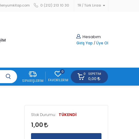
lenyumkitap.com
0 (212) 213 10 30
TR
Türk Lirası
Hesabım
ŞİM
Giriş Yap
/
Üye Ol
0
SEPETIM
0
0,00
FAVORILERIM
SIPARIŞLERIM
TÜKENDİ
Stok Durumu:
1,00