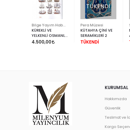
ENDİ
TÜKENDİ
esi
Bilge Yayım Habercilik
Pera Müzesi
 TİLES
KÜREKLİ VE
KÜTAHYA ÇİNİ VE
AMİCS
YELKENLİ OSMANLI
SERAMİKLERİ 2
GEMİLERİ
İ
4.500,00
TÜKENDİ
KURUMSAL
Hakkımızda
Güvenlik
Teslimat ve İ
Kargo Seçene