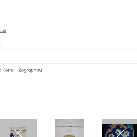
pak
e
a Korre - Zographou