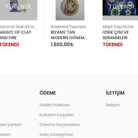
TÜKENDİ
TÜKENDİ
Suna ve İnan Kıraç Vakfı
Anamed Yayınevi
Akşit Yayıncılık
MAGIC OF CLAY
BİZANS´TAN
İZNİK ÇİNİ VE
AND FIRE
MODERN DÖNEME
SERAMİKLERİ
EGE´DE SERAMİK
TÜKENDİ
1.500,00
TÜKENDİ
ÖDEME
İLETİŞİM
Gizlilik Politikası
İletişim
Kullanım Koşulları
ade Şartları
Ödeme Seçenekleri
kleri
Satış Sözleşmesi