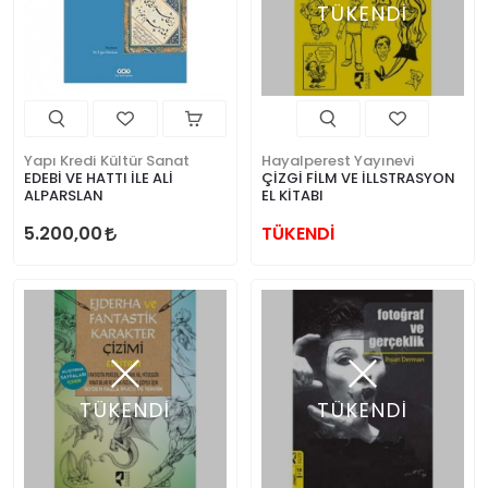
TÜKENDİ
Yapı Kredi Kültür Sanat
Hayalperest Yayınevi
EDEBİ VE HATTI İLE ALİ
ÇİZGİ FİLM VE İLLSTRASYON
ALPARSLAN
EL KİTABI
5.200,00
TÜKENDİ
TÜKENDİ
TÜKENDİ