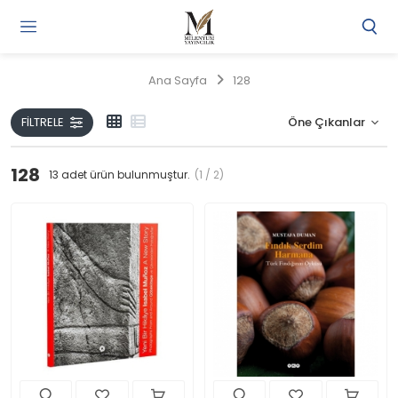
Gi
Y
/
Ana Sayfa
128
Ü
O
FILTRELE
128
13
adet ürün bulunmuştur.
(1 / 2)