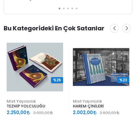
Bu Kategorideki En Çok Satanlar
%25
%23
Mist Yayıncılık
Mist Yayıncılık
TEZHİP YOLCULUĞU
HAREM ÇİNİLERİ
2.250,00
2.002,00
3.000,00
2.600,00