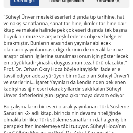
Ürün Bilgisi
Taksit Seçenekleri
Yorumlar
(0)
“Süheyl Ünver meslekî eserleri dışında tıp tarihine, hat
ve nakış sanatlarına, sanat tarihine, ilimler tarihine dair
kitap ve makale halinde pek çok eseri dışında tek başına
büyük bir müze ve arşiv teşkil edecek obje ve belgeler
bırakmıştır. Bunların arasından yayınlanabilecek
olanların yayınlanması, diğerlerinin de meraklıların ve
araştırıcıların ilgilerine sunulması onun için gösterilecek
en büyük kadirşinaslık duygusunun tezahürü olacaktır.”
Prof. Dr. Orhan Okay Hoca böyle sitayişkâr ifadelerle
tavsif ediyor adeta yürüyen bir müze olan Süheyl Ünver’i
ve eserlerini… İşaret Yayınları da kendisinden beklenen
kadirşinaslığın eseri olarak yıllardır saklı kalan Süheyl
Ünver defterlerini gün ışığına çıkarmaya devam ediyor.
Bu çalışmaların bir eseri olarak yayınlanan Türk Süsleme
Sanatları -2- adlı kitap, birincisinin devamı niteliğinde
olmakla birlikte Türk süsleme sanatlarını daha geniş bir
perspektiften incelemeye tâbi tutuyor. Süheyl Hoca’nın
Kızı Gülbün Mesara ve Prof. Dr. Aykut Kazancıgil’in