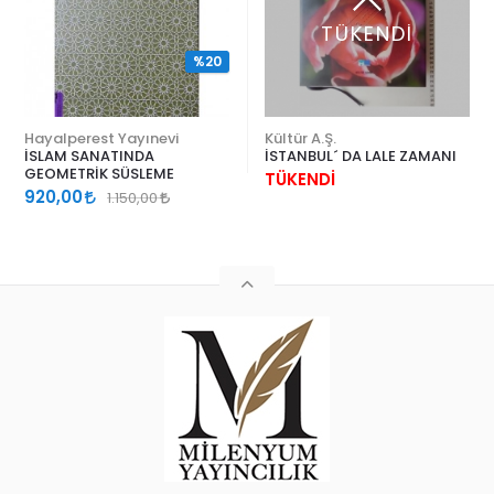
TÜKENDİ
%20
Hayalperest Yayınevi
Kültür A.Ş.
İSLAM SANATINDA
İSTANBUL´ DA LALE ZAMANI
GEOMETRİK SÜSLEME
TÜKENDİ
920,00
1.150,00