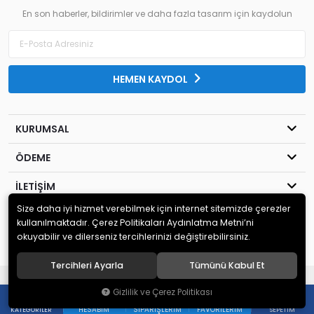
En son haberler, bildirimler ve daha fazla tasarım için kaydolun
HEMEN KAYDOL
KURUMSAL
ÖDEME
İLETİŞİM
Size daha iyi hizmet verebilmek için internet sitemizde çerezler
© 2020
MİLENYUM YAYINCILIK
. Tüm hakları saklıdır.
kullanılmaktadır. Çerez Politikaları Aydınlatma Metni’ni
okuyabilir ve dilerseniz tercihlerinizi değiştirebilirsiniz.
Tercihleri Ayarla
Tümünü Kabul Et
®
Hipotenüs
Yeni Nesil E-Ticaret Sistemleri ile Hazırlanmıştır.
Gizlilik ve Çerez Politikası
0
0
HESABIM
SIPARIŞLERIM
FAVORILERIM
KATEGORILER
SEPETIM