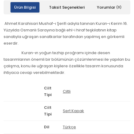
Ürün Bilgisi
Taksit Seçenekleri
Yorumlar
(0)
Ahmet Karahisari Mushaf-ı Şerifi adıyla tanınan Kuran-ı Kerim 16.
Yüzyılda Osmanlı Sarayına bağlı ehl-i hiraf teşkilatının kitap
sanatıyla uğraşan sanatkarlar tarafından yapılmış en görkemli
eserdir.
Kuran-ın yoğun tezhip proğramı içinde desen
tasarımlarının önemli bir bölümünün çözümlenmesi ile yapılan bu
çalışma, konu ile uğraşan kişilere özellikle tasarım konusunda
ihtiyaca cevap verebilmektedir.
Cilt
Ciltli
Tipi
Cilt
Sert Kapak
Tipi
Dil
Türkçe