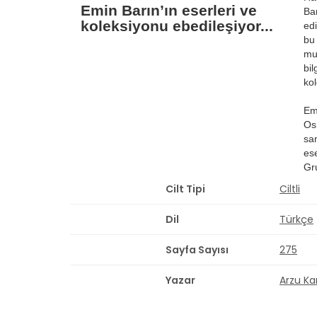
Emin Barın’ın eserleri ve
Bar
koleksiyonu ebedileşiyor...
ed
bu
mu
bil
kol
Em
Os
sa
ese
Gru
Cilt Tipi
Ciltli
Dil
Türkçe
Sayfa Sayısı
275
Yazar
Arzu K