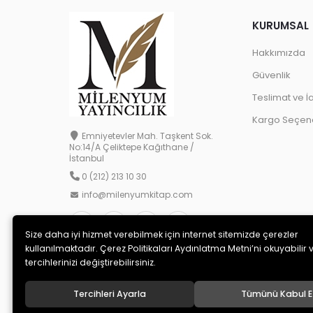
KURUMSAL
Hakkımızda
Güvenlik
Teslimat ve İ
Kargo Seçene
Emniyetevler Mah. Taşkent Sok.
No:14/A Çeliktepe Kağıthane /
İstanbul
0 (212) 213 10 30
info@milenyumkitap.com
Size daha iyi hizmet verebilmek için internet sitemizde çerezler
kullanılmaktadır. Çerez Politikaları Aydınlatma Metni’ni okuyabilir 
tercihlerinizi değiştirebilirsiniz.
Tercihleri Ayarla
Tümünü Kabul E