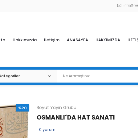
info@mi
yfa
Hakkımızda
İletişim
ANASAYFA
HAKKIMIZDA
İLETİ
Boyut Yayın Grubu
%20
OSMANLI´DA HAT SANATI
0
yorum