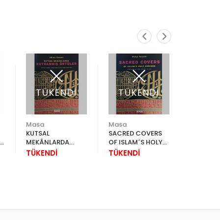
TÜKENDİ
TÜKENDİ
Masa
Masa
KUTSAL
SACRED COVERS
KALİGRAF
MEKÂNLARDA
OF ISLAM´S HOLY
TİPOGRAF
KUTSANMIŞ
SHRINES
KİTABI
TÜKENDİ
TÜKENDİ
380,00
ÖRTÜLER
475,00