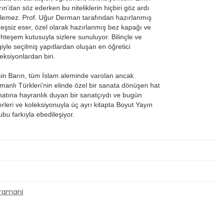
ın’dan söz ederken bu niteliklerin hiçbiri göz ardı
ilemez. Prof. Uğur Derman tarafından hazırlanmış
 eşsiz eser, özel olarak hazırlanmış bez kapağı ve
hteşem kutusuyla sizlere sunuluyor. Bilinçle ve
giyle seçilmiş yapıtlardan oluşan en öğretici
eksiyonlardan biri.
in Barın, tüm İslam aleminde varolan ancak
manlı Türkleri’nin elinde özel bir sanata dönüşen hat
natına hayranlık duyan bir sanatçıydı ve bugün
rleri ve koleksiyonuyla üç ayrı kitapta Boyut Yayın
bu farkıyla ebedileşiyor.
aramani