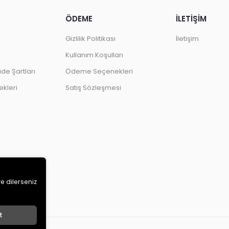
ÖDEME
İLETİŞİM
Gizlilik Politikası
İletişim
Kullanım Koşulları
ade Şartları
Ödeme Seçenekleri
kleri
Satış Sözleşmesi
ve dilerseniz
t