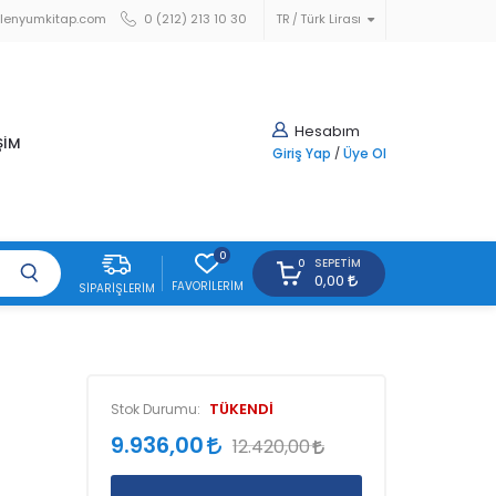
lenyumkitap.com
0 (212) 213 10 30
TR
Türk Lirası
Hesabım
ŞİM
Giriş Yap
/
Üye Ol
0
SEPETIM
0
0,00
FAVORILERIM
SIPARIŞLERIM
TÜKENDİ
Stok Durumu:
9.936,00
12.420,00