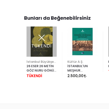
Bunları da Beğenebilirsiniz
ENDİ
TÜKENDİ
Ş.
İstanbul Büyükşehir Belediyesi
Kültür A.Ş.
L´UN
26 ESER 26 METİN
İSTANBUL'UN
AZILARI
GÖZ NURU GÖNÜL
MEŞHUR
AYDINLIĞI
HATTATLARI
İ
TÜKENDİ
2.500,00