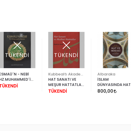
TÜKENDİ
TÜKENDİ
ESMAÜ´N - NEBİ
Kubbealtı Akademisi Kültür ve Sanat Vakfı
Albaraka
HZ.MUHAMMED´İN
HAT SANATI VE
İSLAM
İSİMLERİ
MEŞUR HATTATLAR
DÜNYASINDA HAT
TÜKENDİ
(CİLTSİZ)
VE MİMARİ
TÜKENDİ
800,00