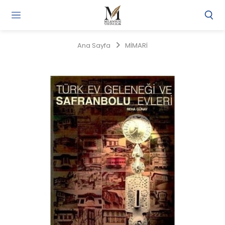
Gi
Y
/
Ana Sayfa
MİMARİ
Ü
O