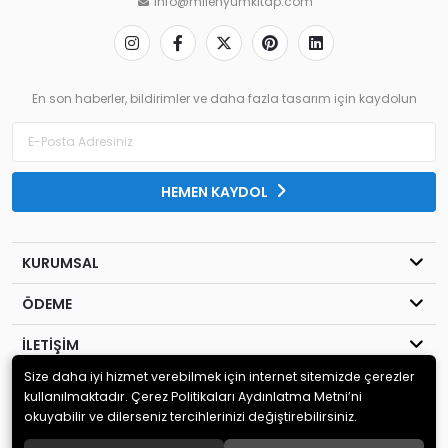
info@milenyumkitap.com
En son haberler, bildirimler ve daha fazla tasarım için kaydolun
HEMEN KAYDOL
KURUMSAL
ÖDEME
İLETİŞİM
Size daha iyi hizmet verebilmek için internet sitemizde çerezler
© 2020
MİLENYUM YAYINCILIK
. Tüm hakları saklıdır.
kullanılmaktadır. Çerez Politikaları Aydınlatma Metni’ni
okuyabilir ve dilerseniz tercihlerinizi değiştirebilirsiniz.