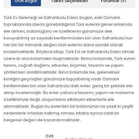
Ürün Bilgisi
Taksit Seçenekleri
Yorumlar
(0)
Türk Ev Geleneği ve Safranbolu Evleri, bugün, eski Osmanlı
topraklarında izlerini görebildiğimiz Türk evlerini genel anlamda
ele alırken, bütünlüğünü ve özelliklerini günümüze dek
koruyabilmiş az sayıdaki kentlerimizden biri olan Safranbolu’nun
her biri bir mimarlık değeri olan evlerini daha ayrıntılı olarak
incelemektedir. Böylece kitap, Türk Evi ve Safranbolu Evleri olmak
üzere iki ana bölümden oluşmaktadır. Birinci bölümde, Türk evinin
tanımı, coğrafi dağılımı, etkenler, biçimler, tasarım ve yapım
yöntemleri anlatılmaktadır. İkinci bölümde ise, geleneksel
kimliğini geçmişten günümüze taşıyabilmiş nadir Osmanlı
kentlerinden biri olan Safranbolu’daki evler, geniş bir şekilde ele
alınıp incelenmiştir. Bu evler yalnızca tasarım, yapım ve malzeme
özellikleriyle değil, oluşumlarını etkileyen etkenlerle ele
alınmaktadır. Bugün bu evlerden bir bölümünün ne yazık ki çeşitli
nedenlerle ortadan kalkmış olması, kitaba ayrıca ciddi bir
belgesel değeri de kazandırmaktadır.
Cilt