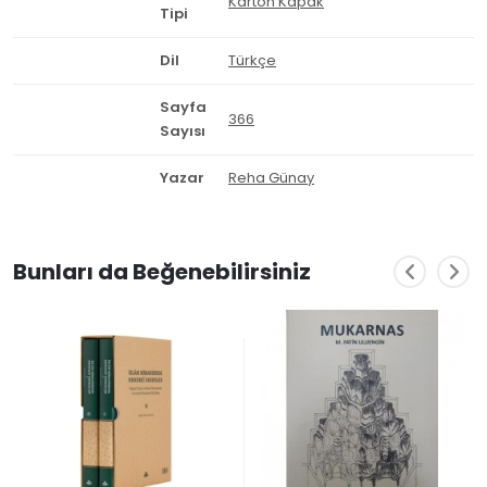
Karton Kapak
Tipi
Dil
Türkçe
Sayfa
366
Sayısı
Yazar
Reha Günay
Bunları da Beğenebilirsiniz