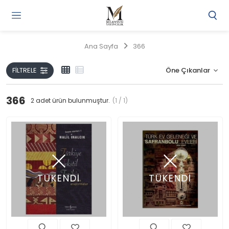
Gi
Y
/
Ana Sayfa
366
Ü
O
FILTRELE
366
2
adet ürün bulunmuştur.
(1 / 1)
TÜKENDİ
TÜKENDİ