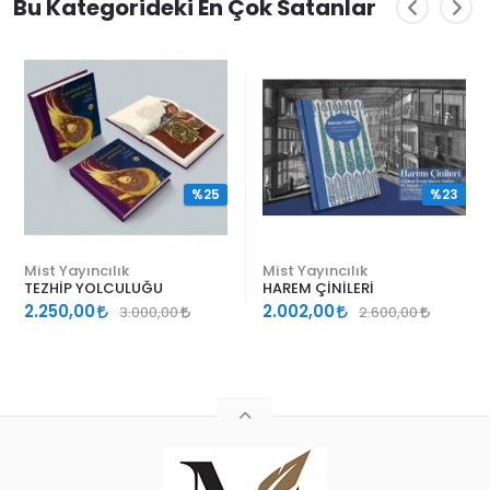
Bu Kategorideki En Çok Satanlar
%25
%23
Mist Yayıncılık
Mist Yayıncılık
TEZHİP YOLCULUĞU
HAREM ÇİNİLERİ
2.250,00
2.002,00
3.000,00
2.600,00