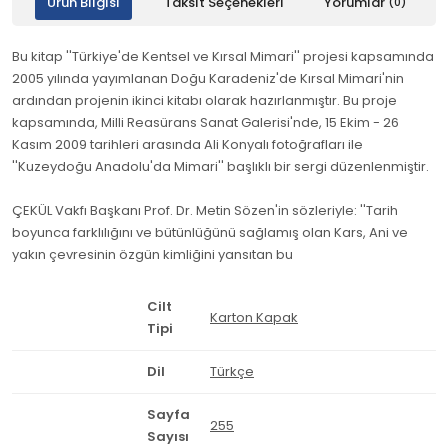
Ürün Bilgisi
Taksit Seçenekleri
Yorumlar
(0)
Bu kitap ''Türkiye'de Kentsel ve Kırsal Mimari'' projesi kapsamında
2005 yılında yayımlanan Doğu Karadeniz'de Kırsal Mimari'nin
ardından projenin ikinci kitabı olarak hazırlanmıştır. Bu proje
kapsamında, Milli Reasürans Sanat Galerisi'nde, 15 Ekim - 26
Kasım 2009 tarihleri arasında Ali Konyalı fotoğrafları ile
''Kuzeydoğu Anadolu'da Mimari'' başlıklı bir sergi düzenlenmiştir.
ÇEKÜL Vakfı Başkanı Prof. Dr. Metin Sözen'in sözleriyle: ''Tarih
boyunca farklılığını ve bütünlüğünü sağlamış olan Kars, Ani ve
yakın çevresinin özgün kimliğini yansıtan bu
Cilt
Karton Kapak
Tipi
Dil
Türkçe
Sayfa
255
Sayısı