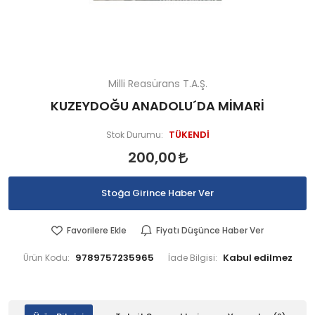
Milli Reasürans T.A.Ş.
KUZEYDOĞU ANADOLU´DA MİMARİ
TÜKENDİ
Stok Durumu:
200,00
Stoğa Girince Haber Ver
Favorilere Ekle
Fiyatı Düşünce Haber Ver
9789757235965
Ürün Kodu:
İade Bilgisi: