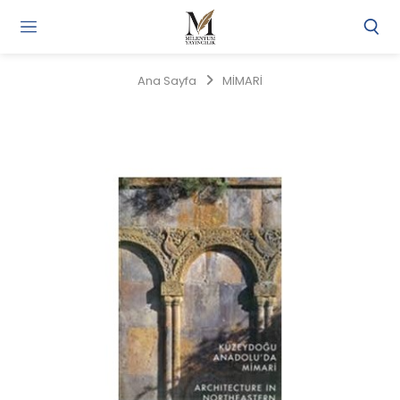
Gi
Y
/
Ana Sayfa
MİMARİ
Ü
O