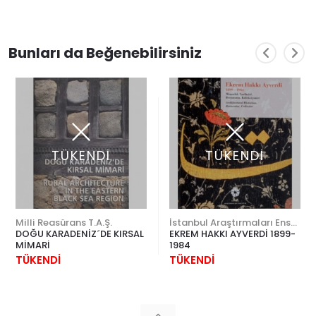
Bunları da Beğenebilirsiniz
TÜKENDİ
TÜKENDİ
Milli Reasürans T.A.Ş.
İstanbul Araştırmaları Enstitüsü
DOĞU KARADENİZ´DE KIRSAL
EKREM HAKKI AYVERDİ 1899-
MİMARİ
1984
TÜKENDİ
TÜKENDİ