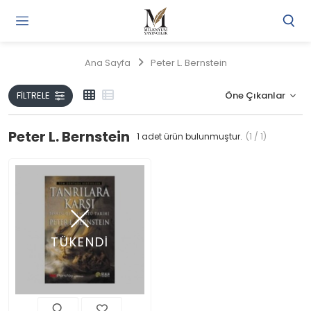
Gi
Y
/
Ana Sayfa
Peter L. Bernstein
Ü
O
FILTRELE
Peter L. Bernstein
1
adet ürün bulunmuştur.
(1 / 1)
TÜKENDİ