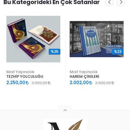
Bu Kategorideki En Çok Satanlar
%25
%23
Mist Yayıncılık
Mist Yayıncılık
TEZHİP YOLCULUĞU
HAREM ÇİNİLERİ
2.250,00
2.002,00
3.000,00
2.600,00