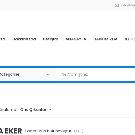
info@mi
yfa
Hakkımızda
İletişim
ANASAYFA
HAKKIMIZDA
İLETİ
Sıralama
A EKER
1
adet ürün bulunmuştur.
(1 / 1)