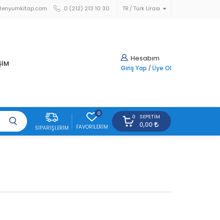
lenyumkitap.com
0 (212) 213 10 30
TR
Türk Lirası
Hesabım
ŞİM
Giriş Yap
/
Üye Ol
0
SEPETIM
0
0,00
FAVORILERIM
SIPARIŞLERIM