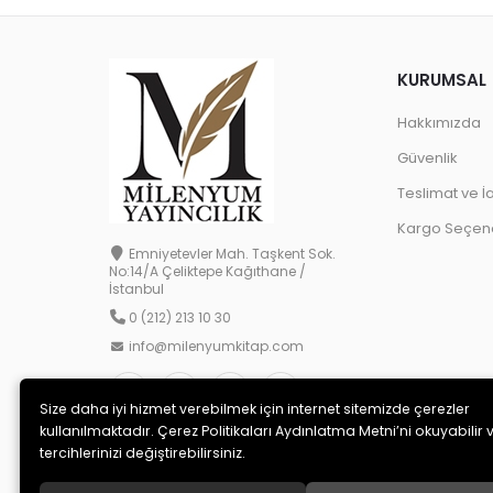
KURUMSAL
Hakkımızda
Güvenlik
Teslimat ve İ
Kargo Seçene
Emniyetevler Mah. Taşkent Sok.
No:14/A Çeliktepe Kağıthane /
İstanbul
0 (212) 213 10 30
info@milenyumkitap.com
Size daha iyi hizmet verebilmek için internet sitemizde çerezler
kullanılmaktadır. Çerez Politikaları Aydınlatma Metni’ni okuyabilir 
tercihlerinizi değiştirebilirsiniz.