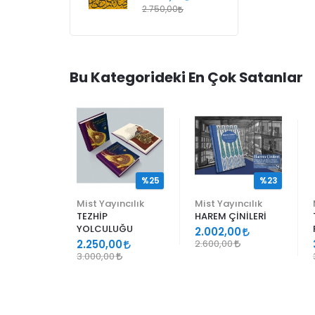
2.750,00
Bu Kategorideki En Çok Satanlar
%25
%25
%23
ncılık
Mist Yayıncılık
Mist Yayıncılık
TEZHİP
HAREM ÇİNİLERİ
YOLCULUĞU
9
2.002,00
2.250,00
2.600,00
3.000,00