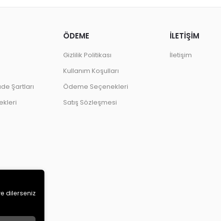
ÖDEME
İLETİŞİM
Gizlilik Politikası
İletişim
Kullanım Koşulları
ade Şartları
Ödeme Seçenekleri
kleri
Satış Sözleşmesi
ve dilerseniz