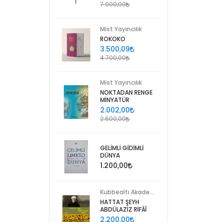
7.000,00
Mist Yayıncılık
ROKOKO
3.500,09
4.700,00
Mist Yayıncılık
NOKTADAN RENGE
MİNYATÜR
2.002,00
2.600,00
GELİMLİ GİDİMLİ
DÜNYA
1.200,00
Kubbealtı Akademisi Kültür ve Sanat Vakfı
HATTAT ŞEYH
ABDÜLAZİZ RİFÂÎ
2.200,00