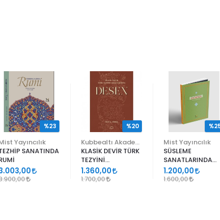
%23
%20
%2
Mist Yayıncılık
Kubbealtı Akademisi Kültür ve Sanat Vakfı
Mist Yayıncılık
TEZHİP SANATINDA
KLASİK DEVİR TÜRK
SÜSLEME
RUMİ
TEZYİNİ
SANATLARINDA
SANATLARINDA
GEÇMELER
3.003,00
1.360,00
1.200,00
DESEN
3.900,00
1.700,00
1.600,00