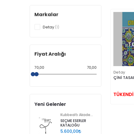
Markalar
Detay
(1)
T
Fiyat Aralığı
70,00
70,00
Detay
ÇİNİ TASA
TÜKENDİ
Yeni Gelenler
Kubbealtı Akademisi Kültür ve Sanat Vakfı
SEÇME ESERLER
KATALOĞU
5.600,00