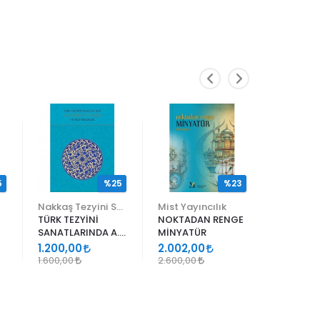
5
%25
%23
Nakkaş Tezyini Sanatlar Merkezi Yayınları
Mist Yayıncılık
TÜRK TEZYİNİ
NOKTADAN RENGE
ALİ EN N
SANATLARINDA A.
MİNYATÜR
ER RAKIM
SÜHEYL ÜNVER VE
1.200,00
2.002,00
1.105,00
YENİ TERKİPLERİ
1.600,00
2.600,00
1.300,00