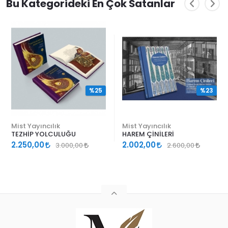
Bu Kategorideki En Çok Satanlar
%25
%23
Mist Yayıncılık
Mist Yayıncılık
TEZHİP YOLCULUĞU
HAREM ÇİNİLERİ
2.250,00
2.002,00
3.000,00
2.600,00