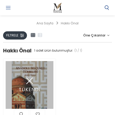
Gi
Y
/
Ana Sayfa
Hakkı Önal
Ü
O
FILTRELE
Hakkı Önal
1
adet ürün bulunmuştur.
(1 / 1)
TÜKENDİ