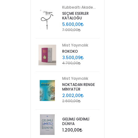
Kubbealtı Akademisi Kültür ve Sanat Vakfı
SEÇME ESERLER
KATALOĞU
5.600,00
7.000,00
Mist Yayıncılık
ROKOKO
3.500,09
4.700,00
Mist Yayıncılık
NOKTADAN RENGE
MİNYATÜR
2.002,00
2.600,00
GELİMLİ GİDİMLİ
DÜNYA
1.200,00