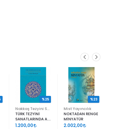
5
%25
%23
Nakkaş Tezyini Sanatlar Merkezi Yayınları
Mist Yayıncılık
TÜRK TEZYİNİ
NOKTADAN RENGE
ALİ EN N
SANATLARINDA A.
MİNYATÜR
ER RAKIM
SÜHEYL ÜNVER VE
1.200,00
2.002,00
1.105,00