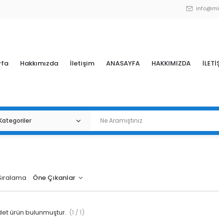
info@mi
yfa
Hakkımızda
İletişim
ANASAYFA
HAKKIMIZDA
İLETİ
Sıralama
et ürün bulunmuştur.
(1 / 1)