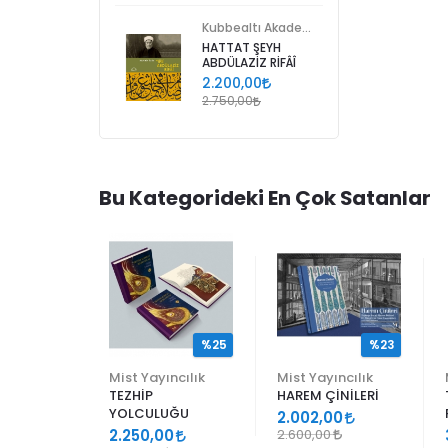
Kubbealtı Akademisi Kültür ve Sanat Vakfı
HATTAT ŞEYH
ABDÜLAZİZ RİFÂÎ
2.200,00
2.750,00
Bu Kategorideki En Çok Satanlar
%25
%25
%23
ncılık
Mist Yayıncılık
Mist Yayıncılık
TEZHİP
HAREM ÇİNİLERİ
YOLCULUĞU
9
2.002,00
2.250,00
2.600,00