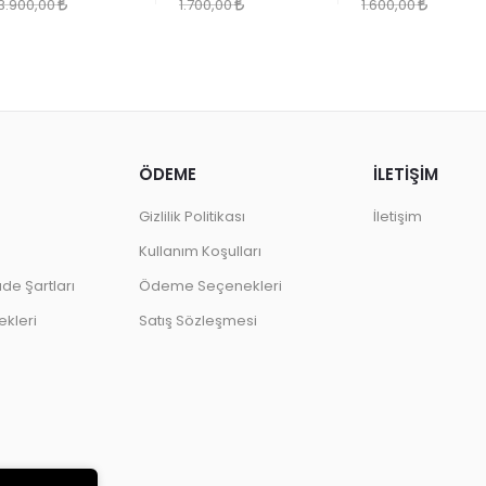
DESEN
3.900,00
1.700,00
1.600,00
ÖDEME
İLETİŞİM
Gizlilik Politikası
İletişim
Kullanım Koşulları
ade Şartları
Ödeme Seçenekleri
kleri
Satış Sözleşmesi