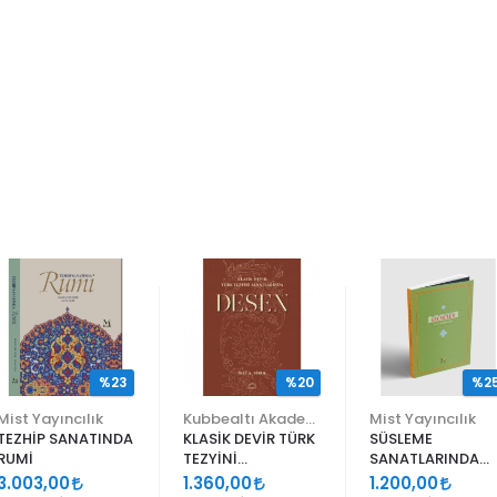
%23
%20
%2
Mist Yayıncılık
Kubbealtı Akademisi Kültür ve Sanat Vakfı
Mist Yayıncılık
TEZHİP SANATINDA
KLASİK DEVİR TÜRK
SÜSLEME
RUMİ
TEZYİNİ
SANATLARINDA
SANATLARINDA
GEÇMELER
3.003,00
1.360,00
1.200,00