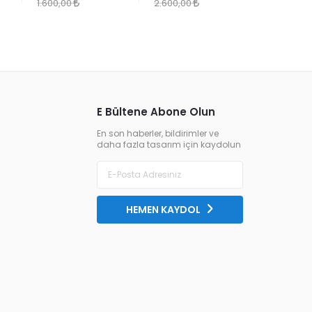
YENİ TERKİPLERİ
1.600,00
2.600,00
1.300,00
E Bültene Abone Olun
En son haberler, bildirimler ve
daha fazla tasarım için kaydolun
HEMEN KAYDOL