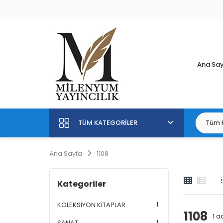
Ana Sa
TÜM KATEGORILER
Ana Sayfa
1108
Kategoriler
1
KOLEKSİYON KİTAPLAR
1108
1
ad
1
SANAT