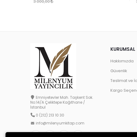
3.000,00
KURUMSAL
Hakkımızda
Güvenlik
Teslimat ve İ
Kargo Seçene
Emniyetevler Mah. Taşkent Sok.
No:14/A Çeliktepe Kağıthane /
İstanbul
0 (212) 213 10 30
info@milenyumkitap.com