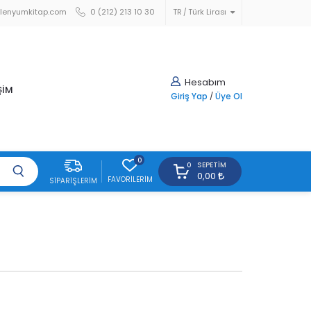
lenyumkitap.com
0 (212) 213 10 30
TR
Türk Lirası
Hesabım
ŞİM
Giriş Yap
/
Üye Ol
0
SEPETIM
0
0,00
FAVORILERIM
SIPARIŞLERIM