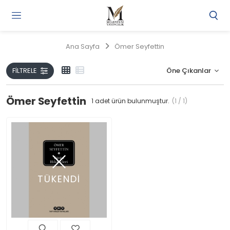
Gi
Y
/
Ana Sayfa
Ömer Seyfettin
Ü
O
FILTRELE
Ömer Seyfettin
1
adet ürün bulunmuştur.
(1 / 1)
TÜKENDİ