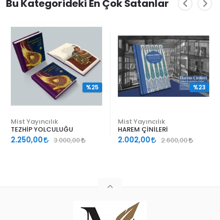
Bu Kategorideki En Çok Satanlar
%25
%23
Mist Yayıncılık
Mist Yayıncılık
TEZHİP YOLCULUĞU
HAREM ÇİNİLERİ
2.250,00
2.002,00
3.000,00
2.600,00