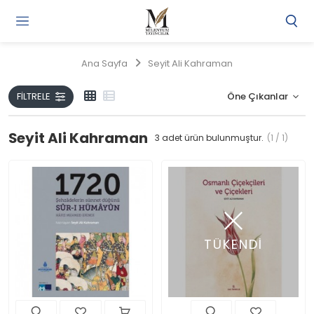
Gi
Y
/
Ana Sayfa
Seyit Ali Kahraman
Ü
O
FILTRELE
Seyit Ali Kahraman
3
adet ürün bulunmuştur.
(1 / 1)
TÜKENDİ