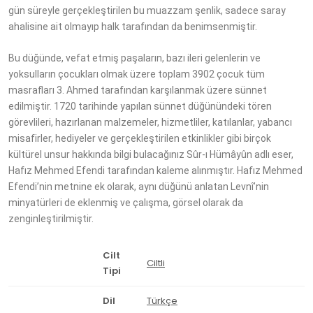
gün süreyle gerçekleştirilen bu muazzam şenlik, sadece saray
ahalisine ait olmayıp halk tarafından da benimsenmiştir.
Bu düğünde, vefat etmiş paşaların, bazı ileri gelenlerin ve
yoksulların çocukları olmak üzere toplam 3902 çocuk tüm
masrafları 3. Ahmed tarafından karşılanmak üzere sünnet
edilmiştir. 1720 tarihinde yapılan sünnet düğünündeki tören
görevlileri, hazırlanan malzemeler, hizmetliler, katılanlar, yabancı
misafirler, hediyeler ve gerçekleştirilen etkinlikler gibi birçok
kültürel unsur hakkında bilgi bulacağınız Sûr-ı Hümâyûn adlı eser,
Hafız Mehmed Efendi tarafından kaleme alınmıştır. Hafız Mehmed
Efendi’nin metnine ek olarak, aynı düğünü anlatan Levnî’nin
minyatürleri de eklenmiş ve çalışma, görsel olarak da
zenginleştirilmiştir.
Cilt
Ciltli
Tipi
Dil
Türkçe