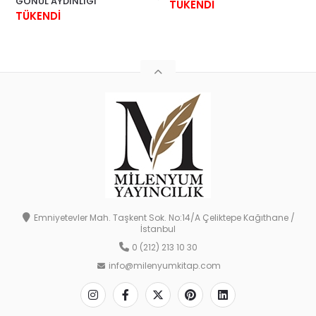
GÖNÜL AYDINLIĞI
TÜKENDİ
TÜKENDİ
Emniyetevler Mah. Taşkent Sok. No:14/A Çeliktepe Kağıthane /
İstanbul
0 (212) 213 10 30
info@milenyumkitap.com