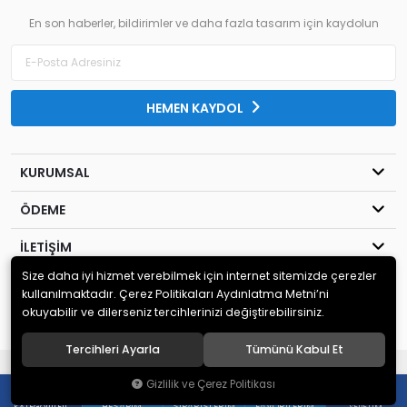
En son haberler, bildirimler ve daha fazla tasarım için kaydolun
HEMEN KAYDOL
KURUMSAL
ÖDEME
İLETİŞİM
Size daha iyi hizmet verebilmek için internet sitemizde çerezler
© 2020
MİLENYUM YAYINCILIK
. Tüm hakları saklıdır.
kullanılmaktadır. Çerez Politikaları Aydınlatma Metni’ni
okuyabilir ve dilerseniz tercihlerinizi değiştirebilirsiniz.
Tercihleri Ayarla
Tümünü Kabul Et
®
Hipotenüs
Yeni Nesil E-Ticaret Sistemleri ile Hazırlanmıştır.
Gizlilik ve Çerez Politikası
0
0
HESABIM
SIPARIŞLERIM
FAVORILERIM
KATEGORILER
SEPETIM