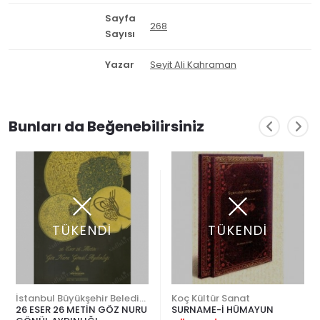
Sayfa
268
Sayısı
Yazar
Seyit Ali Kahraman
Bunları da Beğenebilirsiniz
TÜKENDİ
TÜKENDİ
İstanbul Büyükşehir Belediyesi
Koç Kültür Sanat
26 ESER 26 METİN GÖZ NURU
SURNAME-İ HÜMAYUN