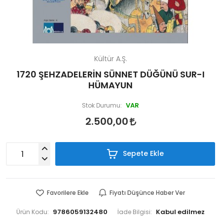
Kültür A.Ş.
1720 ŞEHZADELERİN SÜNNET DÜĞÜNÜ SUR-I
HÜMAYUN
VAR
Stok Durumu:
2.500,00
Sepete Ekle
Favorilere Ekle
Fiyatı Düşünce Haber Ver
9786059132480
Ürün Kodu:
İade Bilgisi: