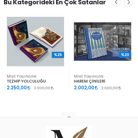
Bu Kategorideki En Çok Satanlar
%25
%23
Mist Yayıncılık
Mist Yayıncılık
TEZHİP YOLCULUĞU
HAREM ÇİNİLERİ
2.250,00
2.002,00
3.000,00
2.600,00