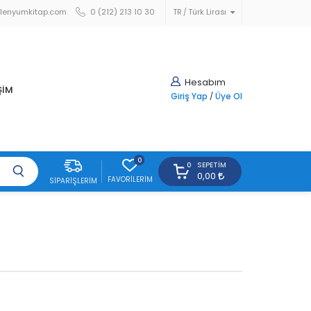
lenyumkitap.com
0 (212) 213 10 30
TR
Türk Lirası
Hesabım
ŞİM
Giriş Yap
/
Üye Ol
0
SEPETIM
0
0,00
FAVORILERIM
SIPARIŞLERIM