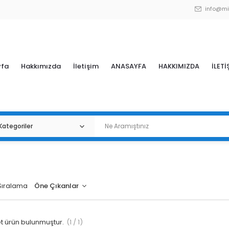
info@mi
yfa
Hakkımızda
İletişim
ANASAYFA
HAKKIMIZDA
İLETİ
Sıralama
 ürün bulunmuştur.
(1 / 1)