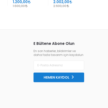
SÜHEYL ÜNVER VE
1.200,00
2.002,00
1.105,00
YENİ TERKİPLERİ
1.600,00
2.600,00
1.300,00
E Bültene Abone Olun
En son haberler, bildirimler ve
daha fazla tasarım için kaydolun
HEMEN KAYDOL