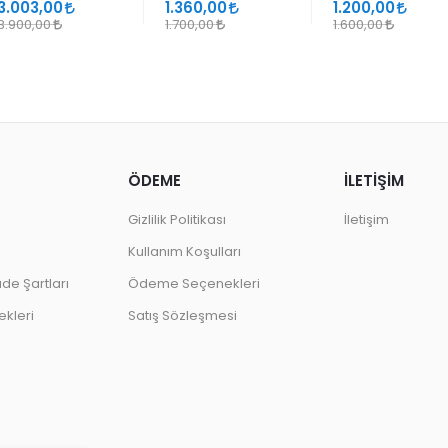
SANATLARINDA
GEÇMELER
3.003,00
1.360,00
1.200,00
DESEN
3.900,00
1.700,00
1.600,00
ÖDEME
İLETİŞİM
Gizlilik Politikası
İletişim
Kullanım Koşulları
ade Şartları
Ödeme Seçenekleri
kleri
Satış Sözleşmesi