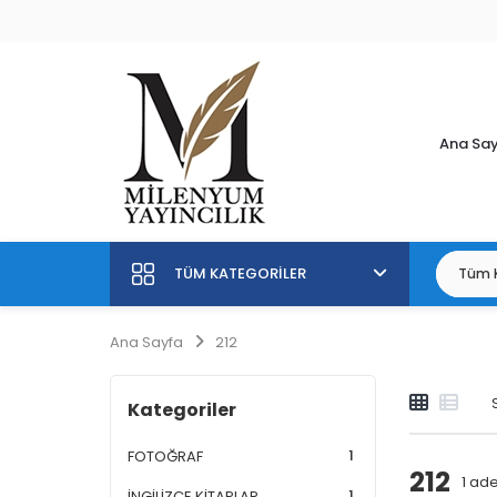
Ana Sa
TÜM KATEGORILER
Ana Sayfa
212
Kategoriler
1
FOTOĞRAF
212
1
adet
1
İNGİLİZCE KİTAPLAR