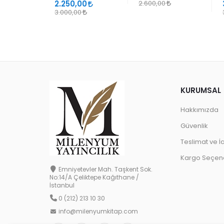
2.250,00
2.600,00
3.000,00
KURUMSAL
Hakkımızda
Güvenlik
Teslimat ve İ
Kargo Seçene
Emniyetevler Mah. Taşkent Sok.
No:14/A Çeliktepe Kağıthane /
İstanbul
0 (212) 213 10 30
info@milenyumkitap.com