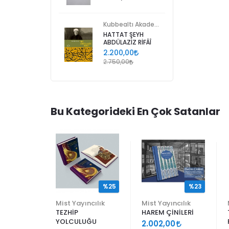
Kubbealtı Akademisi Kültür ve Sanat Vakfı
HATTAT ŞEYH
ABDÜLAZİZ RİFÂÎ
2.200,00
2.750,00
Bu Kategorideki En Çok Satanlar
%25
%25
%23
ncılık
Mist Yayıncılık
Mist Yayıncılık
TEZHİP
HAREM ÇİNİLERİ
YOLCULUĞU
9
2.002,00