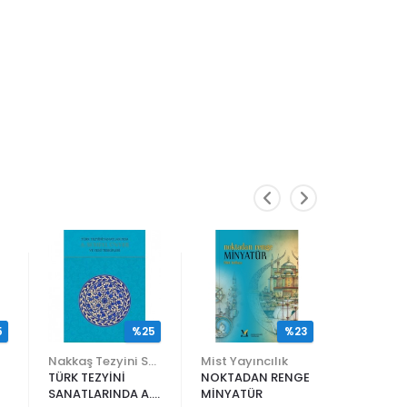
5
%25
%23
Nakkaş Tezyini Sanatlar Merkezi Yayınları
Mist Yayıncılık
TÜRK TEZYİNİ
NOKTADAN RENGE
ALİ EN N
SANATLARINDA A.
MİNYATÜR
ER RAKIM