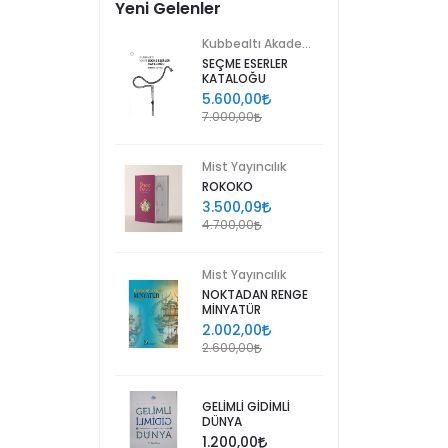
Yeni Gelenler
Kubbealtı Akademisi Kültür ve Sanat Vakfı
SEÇME ESERLER
KATALOĞU
5.600,00
7.000,00
Mist Yayıncılık
ROKOKO
3.500,09
4.700,00
Mist Yayıncılık
NOKTADAN RENGE
MİNYATÜR
2.002,00
2.600,00
GELİMLİ GİDİMLİ
DÜNYA
1.200,00