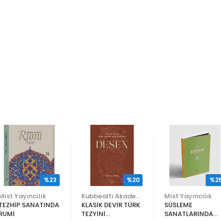
%23
%20
%2
Mist Yayıncılık
Kubbealtı Akademisi Kültür ve Sanat Vakfı
Mist Yayıncılık
TEZHİP SANATINDA
KLASİK DEVİR TÜRK
SÜSLEME
RUMİ
TEZYİNİ
SANATLARINDA