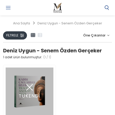
Gi
Y
/
Ana Sayfa
Deniz Uygun - Senem Özden Gerçeker
Ü
O
FILTRELE
Deniz Uygun - Senem Özden Gerçeker
1
adet ürün bulunmuştur.
(1 / 1)
TÜKENDİ