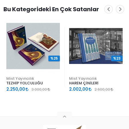
Bu Kategorideki En Çok Satanlar
%25
%23
Mist Yayıncılık
Mist Yayıncılık
TEZHİP YOLCULUĞU
HAREM ÇİNİLERİ
2.250,00
2.002,00
3.000,00
2.600,00