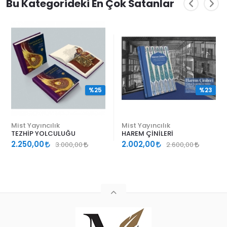
Bu Kategorideki En Çok Satanlar
%25
%23
Mist Yayıncılık
Mist Yayıncılık
TEZHİP YOLCULUĞU
HAREM ÇİNİLERİ
2.250,00
2.002,00
3.000,00
2.600,00