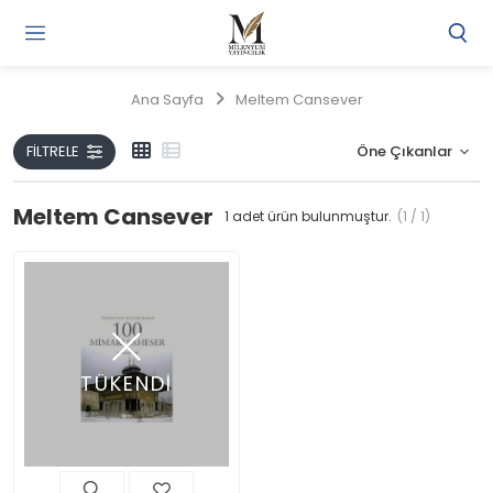
Gi
Y
/
Ana Sayfa
Meltem Cansever
Ü
O
FILTRELE
Meltem Cansever
1
adet ürün bulunmuştur.
(1 / 1)
TÜKENDİ