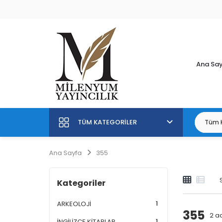
Ana Sa
TÜM KATEGORILER
Ana Sayfa
355
Kategoriler
1
ARKEOLOJİ
355
2
ad
1
İNGİLİZCE KİTAPLAR