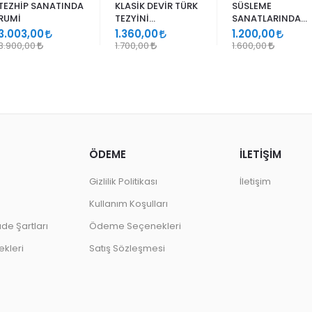
TEZHİP SANATINDA
KLASİK DEVİR TÜRK
SÜSLEME
RUMİ
TEZYİNİ
SANATLARINDA
SANATLARINDA
GEÇMELER
3.003,00
1.360,00
1.200,00
DESEN
3.900,00
1.700,00
1.600,00
ÖDEME
İLETİŞİM
Gizlilik Politikası
İletişim
Kullanım Koşulları
ade Şartları
Ödeme Seçenekleri
kleri
Satış Sözleşmesi