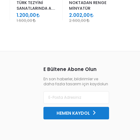
TÜRK TEZYİNİ
NOKTADAN RENGE
ALİ EN N
SANATLARINDA A.
MİNYATÜR
ER RAKIM
SÜHEYL ÜNVER VE
1.200,00
2.002,00
1.105,00
YENİ TERKİPLERİ
1.600,00
2.600,00
1.300,00
E Bültene Abone Olun
En son haberler, bildirimler ve
daha fazla tasarım için kaydolun
HEMEN KAYDOL