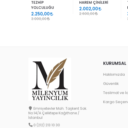
TEZHİP
HAREM ÇİNİLERİ
YOLCULUĞU
9
2.002,00
2.250,00
2.600,00
3.000,00
KURUMSAL
Hakkımızda
Güvenlik
Teslimat ve İ
Kargo Seçene
Emniyetevler Mah. Taşkent Sok.
No:14/A Çeliktepe Kağıthane /
İstanbul
0 (212) 213 10 30