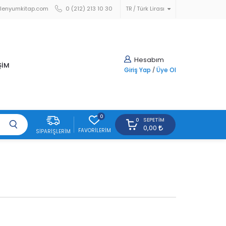
lenyumkitap.com
0 (212) 213 10 30
TR
Türk Lirası
Hesabım
ŞİM
Giriş Yap
/
Üye Ol
0
SEPETIM
0
0,00
FAVORILERIM
SIPARIŞLERIM