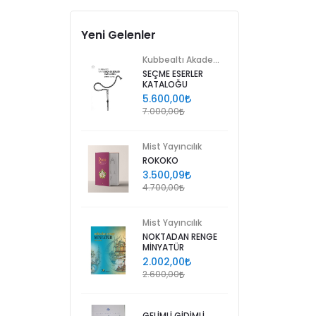
Yeni Gelenler
Kubbealtı Akademisi Kültür ve Sanat Vakfı
SEÇME ESERLER
KATALOĞU
5.600,00
7.000,00
Mist Yayıncılık
ROKOKO
3.500,09
4.700,00
Mist Yayıncılık
NOKTADAN RENGE
MİNYATÜR
2.002,00
2.600,00
GELİMLİ GİDİMLİ