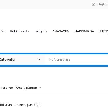
info@mi
yfa
Hakkımızda
İletişim
ANASAYFA
HAKKIMIZDA
İLETİ
Sıralama
et ürün bulunmuştur.
(1 / 1)