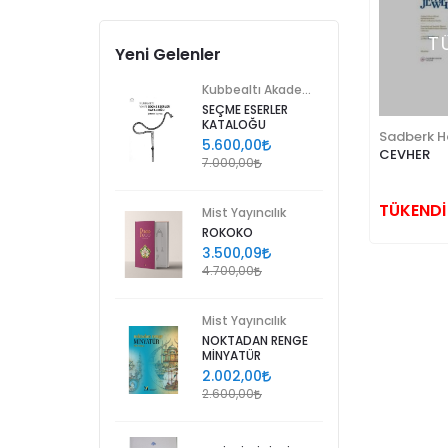
T
Yeni Gelenler
Kubbealtı Akademisi Kültür ve Sanat Vakfı
SEÇME ESERLER
KATALOĞU
Sadberk H
5.600,00
CEVHER
7.000,00
TÜKENDİ
Mist Yayıncılık
ROKOKO
3.500,09
4.700,00
Mist Yayıncılık
NOKTADAN RENGE
MİNYATÜR
2.002,00
2.600,00