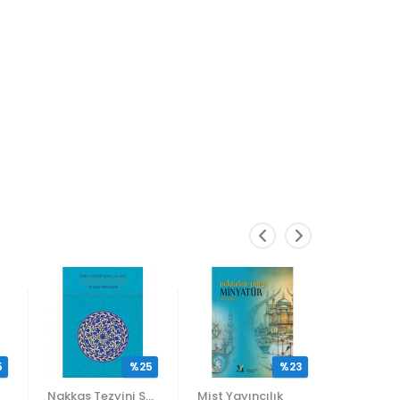
5
%25
%23
Nakkaş Tezyini Sanatlar Merkezi Yayınları
Mist Yayıncılık