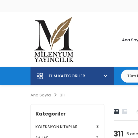
Ana Sa
TÜM KATEGORILER
Ana Sayfa
311
Kategoriler
3
KOLEKSİYON KİTAPLAR
311
5
adet
2
SAHAF