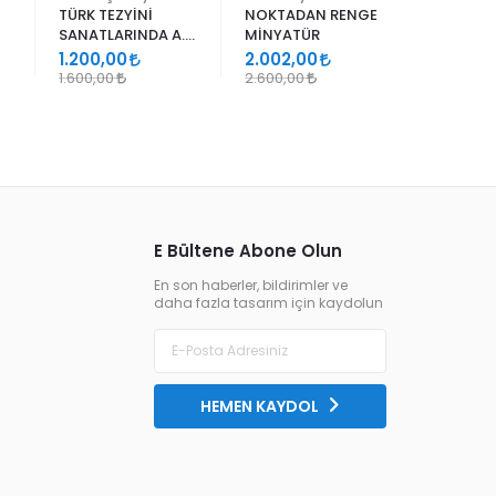
TÜRK TEZYİNİ
NOKTADAN RENGE
ALİ EN N
SANATLARINDA A.
MİNYATÜR
ER RAKIM
SÜHEYL ÜNVER VE
1.200,00
2.002,00
1.105,00
YENİ TERKİPLERİ
1.600,00
2.600,00
1.300,00
E Bültene Abone Olun
En son haberler, bildirimler ve
daha fazla tasarım için kaydolun
HEMEN KAYDOL