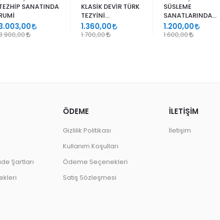
TEZHİP SANATINDA
KLASİK DEVİR TÜRK
SÜSLEME
RUMİ
TEZYİNİ
SANATLARINDA
SANATLARINDA
GEÇMELER
3.003,00
1.360,00
1.200,00
DESEN
3.900,00
1.700,00
1.600,00
ÖDEME
İLETİŞİM
Gizlilik Politikası
İletişim
Kullanım Koşulları
ade Şartları
Ödeme Seçenekleri
kleri
Satış Sözleşmesi