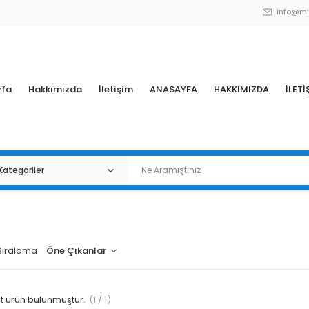
info@mi
yfa
Hakkımızda
İletişim
ANASAYFA
HAKKIMIZDA
İLETİ
Sıralama
 ürün bulunmuştur.
(1 / 1)