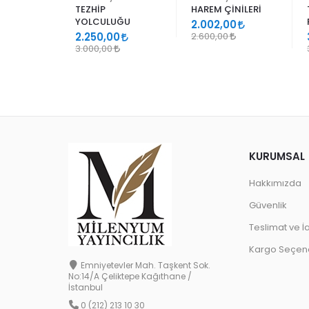
TEZHİP
HAREM ÇİNİLERİ
YOLCULUĞU
9
2.002,00
2.250,00
2.600,00
3.000,00
KURUMSAL
Hakkımızda
Güvenlik
Teslimat ve İ
Kargo Seçene
Emniyetevler Mah. Taşkent Sok.
No:14/A Çeliktepe Kağıthane /
İstanbul
0 (212) 213 10 30