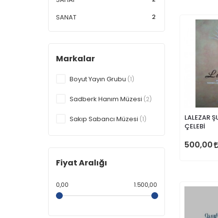
2
SANAT
Markalar
Boyut Yayın Grubu
(1)
Sadberk Hanım Müzesi
(2)
LALEZAR Ş
Sakıp Sabancı Müzesi
(1)
ÇELEBİ
500,00
Fiyat Aralığı
0,00
1.500,00