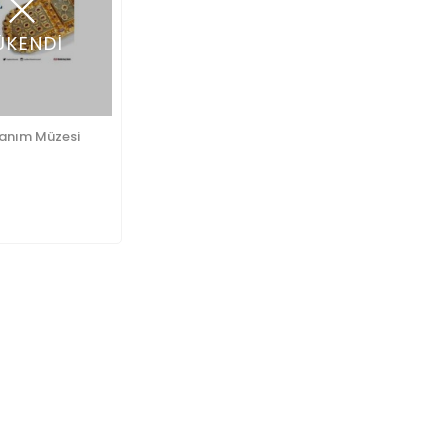
ÜKENDİ
anım Müzesi