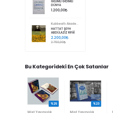
GELİMLİ GİDİMLİ
DÜNYA
1.200,00
Kubbealtı Akademisi Kültür ve Sanat Vakfı
HATTAT ŞEYH
ABDÜLAZİZ RİFÂÎ
2.200,00
2.750,00
Bu Kategorideki En Çok Satanlar
%25
%25
%23
ncılık
Mist Yayıncılık
Mist Yayıncılık