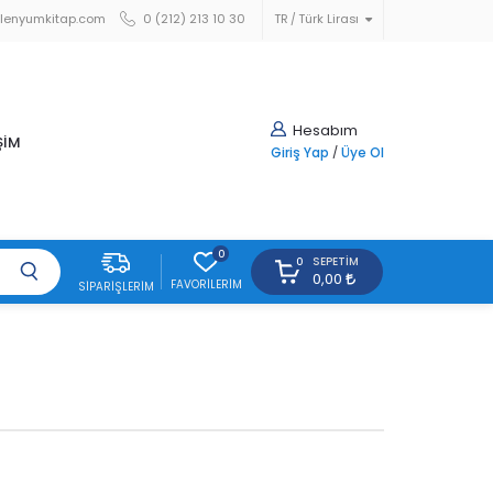
lenyumkitap.com
0 (212) 213 10 30
TR
Türk Lirası
Hesabım
ŞİM
Giriş Yap
/
Üye Ol
0
SEPETIM
0
0,00
FAVORILERIM
SIPARIŞLERIM