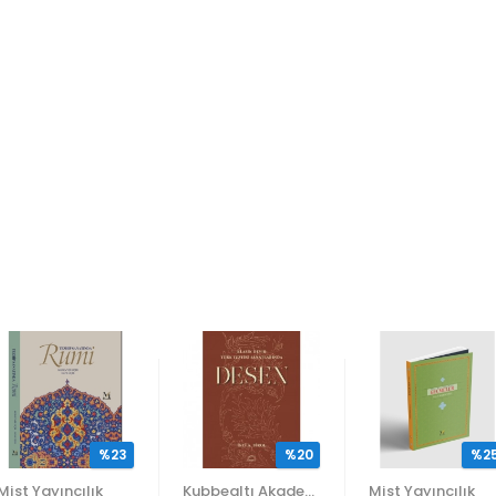
%23
%20
%2
Mist Yayıncılık
Kubbealtı Akademisi Kültür ve Sanat Vakfı
Mist Yayıncılık