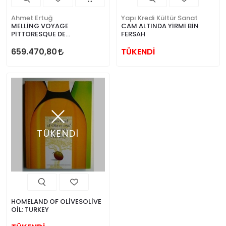
Ahmet Ertuğ
Yapı Kredi Kültür Sanat
MELLİNG VOYAGE
CAM ALTINDA YİRMİ BİN
PİTTORESQUE DE
FERSAH
CONSTANTİNOPLE ET DES
RİVES DU BOSPHORE
659.470,80
TÜKENDİ
TÜKENDİ
HOMELAND OF OLİVESOLİVE
OİL: TURKEY