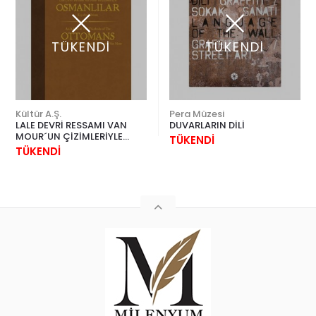
TÜKENDİ
TÜKENDİ
Kültür A.Ş.
Pera Müzesi
LALE DEVRİ RESSAMI VAN
DUVARLARIN DİLİ
MOUR´UN ÇİZİMLERİYLE
TÜKENDİ
OSMANLILAR KIYAFET
TÜKENDİ
ALBÜMÜ