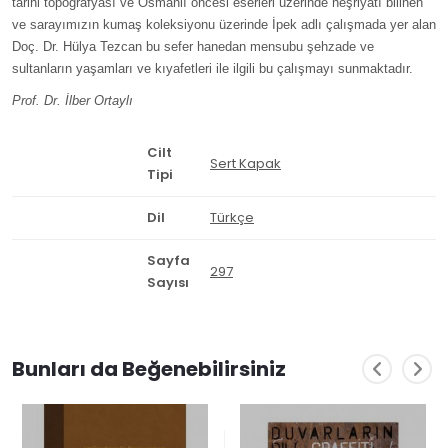
tarihi topografyası ve Osmanlı öncesi eserleri üzerinde neşriyatı bilinen
ve sarayımızın kumaş koleksiyonu üzerinde İpek adlı çalışmada yer alan
Doç. Dr. Hülya Tezcan bu sefer hanedan mensubu şehzade ve
sultanların yaşamları ve kıyafetleri ile ilgili bu çalışmayı sunmaktadır.
Prof. Dr. İlber Ortaylı
Cilt
Sert Kapak
Tipi
Dil
Türkçe
Sayfa
297
Sayısı
Bunları da Beğenebilirsiniz