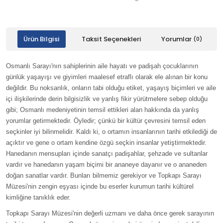
Ürün Bilgisi
Taksit Seçenekleri
Yorumlar
(0)
Osmanlı Sarayı'nın sahiplerinin aile hayatı ve padişah çocuklarının
günlük yaşayışı ve giyimleri maalesef etraflı olarak ele alınan bir konu
değildir. Bu noksanlık, onların tabi olduğu etiket, yaşayış biçimleri ve aile
içi ilişkilerinde derin bilgisizlik ve yanlış fikir yürütmelere sebep olduğu
gibi; Osmanlı medeniyetinin temsil ettikleri alan hakkında da yanlış
yorumlar getirmektedir. Öyledir; çünkü bir kültür çevresini temsil eden
seçkinler iyi bilinmelidir. Kaldı ki, o ortamın insanlarının tarihi etkilediği de
açıktır ve gene o ortam kendine özgü seçkin insanlar yetiştirmektedir.
Hanedanın mensupları içinde sanatçı padişahlar, şehzade ve sultanlar
vardır ve hanedanın yaşam biçimi bir ananeye dayanır ve o ananeden
doğan sanatlar vardır. Bunları bilmemiz gerekiyor ve Topkapı Sarayı
Müzesi'nin zengin eşyası içinde bu eserler kurumun tarihi kültürel
kimliğine tanıklık eder.
Topkapı Sarayı Müzesi'nin değerli uzmanı ve daha önce gerek sarayının