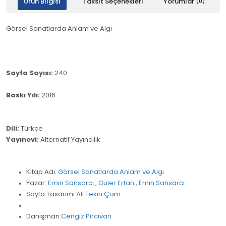
Ürün Bilgisi
Taksit Seçenekleri
Yorumlar
(0)
Görsel Sanatlarda Anlam ve Algı
Sayfa Sayısı:
240
Baskı Yılı:
2016
Dili:
Türkçe
Yayınevi:
Alternatif Yayıncılık
Kitap Adı:
Görsel Sanatlarda Anlam ve Algı
Yazar:
Emin Sansarcı ,
Güler Ertan ,
Emin Sansarcı
Sayfa Tasarımı:
Ali Tekin Çam
Danışman:
Cengiz Pircivan