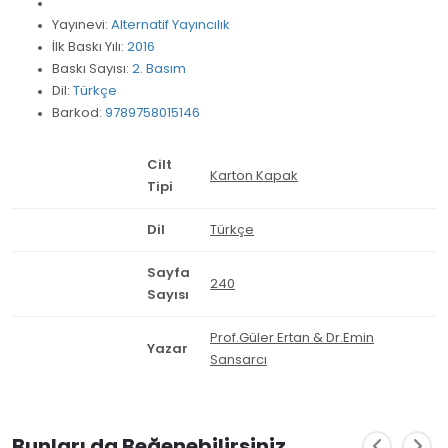
Yayınevi:
Alternatif Yayıncılık
İlk Baskı Yılı:
2016
Baskı Sayısı:
2. Basım
Dil:
Türkçe
Barkod:
9789758015146
Cilt
Karton Kapak
Tipi
Dil
Türkçe
Sayfa
240
Sayısı
Prof.Güler Ertan & Dr.Emin
Yazar
Sansarcı
Bunları da Beğenebilirsiniz