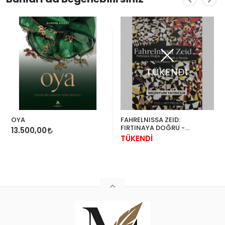
TÜKENDİ
OYA
FAHRELNISSA ZEID:
FIRTINAYA DOĞRU -
13.500,00
TOWARDS A STORM
TÜKENDİ