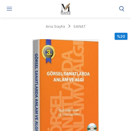
Gi
Y
/
Ana Sayfa
SANAT
Ü
O
%20