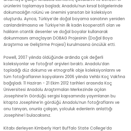
ürünlerini toplamaya başladı; Anadolu’nun kırsal bölgelerinde
dokumacılığın rolünü ve önemini yansıtan bir koleksiyon
oluşturdu. Ayrıca, Türkiye’de doğal boyama sanatının yeniden
canlandırılmasına ve Türkiye’nin ilk kadın kooperatifi olan ve
halıların otantik desenler ve doğal boyalar kullanarak
dokunmasını amaçlayan DOBAG Projesinin (Doğal Boya
Araştırma ve Geliştirme Projesi) kurulmasına öncülük etti.
Powell, 2007 yılında öldüğünde ardında çok değerli
koleksiyonlar ve fotoğraf arşivleri bıraktı. Anadolu’dan
topladığı düz dokuma ve etnografik obje koleksiyonlarını ve
tüm fotoğraflarının kopyalarını 2006 yılında Vehbi Koç Vakfına
bağışladı. 11 Haziran - 21 Ekim 2012 tarihleri arasında Koç
Üniversitesi Anadolu Araştırmaları Merkezinde açılan
Josephine’in Gördu
ğu
sergisi kapsamında yayımlanan bu
kitapta Josephine’in gördüğü Anadolu’nun fotoğraflarını ve
onu tanıyan, onunla çalışan, yolculuk edenlerin anlattığı
Josephine’i bulacaksınız.
Kitabı derleyen Kimberly Hart Buffalo State College’da