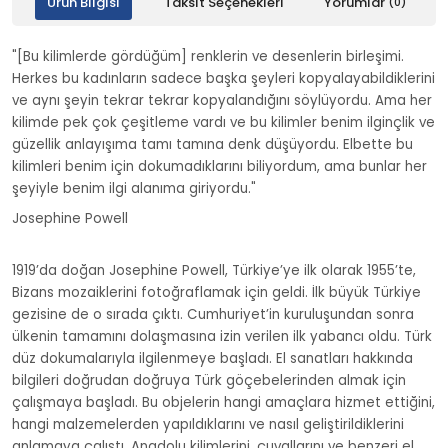
Ürün Bilgisi
Taksit Seçenekleri
Yorumlar
(0)
"[Bu kilimlerde gördüğüm] renklerin ve desenlerin birleşimi.
Herkes bu kadınların sadece başka şeyleri kopyalayabildiklerini
ve aynı şeyin tekrar tekrar kopyalandığını söylüyordu. Ama her
kilimde pek çok çeşitleme vardı ve bu kilimler benim ilginçlik ve
güzellik anlayışıma tamı tamına denk düşüyordu. Elbette bu
kilimleri benim için dokumadıklarını biliyordum, ama bunlar her
şeyiyle benim ilgi alanıma giriyordu."
Josephine Powell
1919’da doğan Josephine Powell, Türkiye’ye ilk olarak 1955’te,
Bizans mozaiklerini fotoğraflamak için geldi. İlk büyük Türkiye
gezisine de o sırada çıktı. Cumhuriyet’in kuruluşundan sonra
ülkenin tamamını dolaşmasına izin verilen ilk yabancı oldu. Türk
düz dokumalarıyla ilgilenmeye başladı. El sanatları hakkında
bilgileri doğrudan doğruya Türk göçebelerinden almak için
çalışmaya başladı. Bu objelerin hangi amaçlara hizmet ettiğini,
hangi malzemelerden yapıldıklarını ve nasıl geliştirildiklerini
anlamaya çalıştı. Anadolu kilimlerini, çuvallarını ve benzeri el