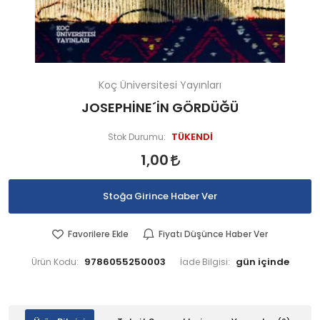
Koç Üniversitesi Yayınları
JOSEPHİNE´İN GÖRDÜĞÜ
TÜKENDİ
Stok Durumu:
1,00
Stoğa Girince Haber Ver
Favorilere Ekle
Fiyatı Düşünce Haber Ver
9786055250003
Ürün Kodu:
İade Bilgisi: