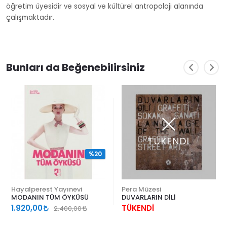
öğretim üyesidir ve sosyal ve kültürel antropoloji alanında
çalışmaktadır.
Bunları da Beğenebilirsiniz
TÜKENDİ
%20
Hayalperest Yayınevi
Pera Müzesi
MODANIN TÜM ÖYKÜSÜ
DUVARLARIN DİLİ
1.920,00
TÜKENDİ
2.400,00