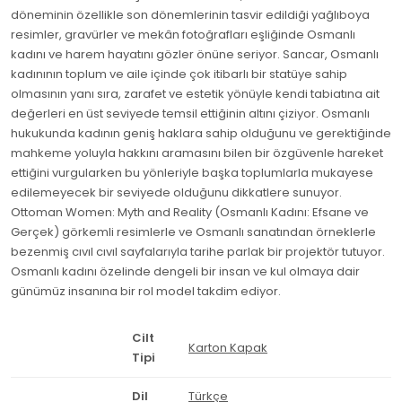
döneminin özellikle son dönemlerinin tasvir edildiği yağlıboya
resimler, gravürler ve mekân fotoğrafları eşliğinde Osmanlı
kadını ve harem hayatını gözler önüne seriyor. Sancar, Osmanlı
kadınının toplum ve aile içinde çok itibarlı bir statüye sahip
olmasının yanı sıra, zarafet ve estetik yönüyle kendi tabiatına ait
değerleri en üst seviyede temsil ettiğinin altını çiziyor. Osmanlı
hukukunda kadının geniş haklara sahip olduğunu ve gerektiğinde
mahkeme yoluyla hakkını aramasını bilen bir özgüvenle hareket
ettiğini vurgularken bu yönleriyle başka toplumlarla mukayese
edilemeyecek bir seviyede olduğunu dikkatlere sunuyor.
Ottoman Women: Myth and Reality (Osmanlı Kadını: Efsane ve
Gerçek) görkemli resimlerle ve Osmanlı sanatından örneklerle
bezenmiş cıvıl cıvıl sayfalarıyla tarihe parlak bir projektör tutuyor.
Osmanlı kadını özelinde dengeli bir insan ve kul olmaya dair
günümüz insanına bir rol model takdim ediyor.
Cilt
Karton Kapak
Tipi
Dil
Türkçe