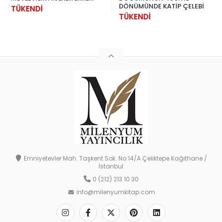
NEZİH UZEL
DÖNÜMÜNDE KATİP ÇELEBİ
TÜKENDİ
TÜKENDİ
Emniyetevler Mah. Taşkent Sok. No:14/A Çeliktepe Kağıthane /
İstanbul
0 (212) 213 10 30
info@milenyumkitap.com