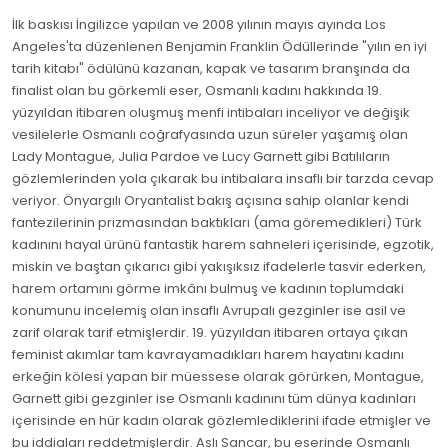
İlk baskısı İngilizce yapılan ve 2008 yılının mayıs ayında Los
Angeles'ta düzenlenen Benjamin Franklin Ödüllerinde "yılın en iyi
tarih kitabı" ödülünü kazanan, kapak ve tasarım branşında da
finalist olan bu görkemli eser, Osmanlı kadını hakkında 19.
yüzyıldan itibaren oluşmuş menfi intibaları inceliyor ve değişik
vesilelerle Osmanlı coğrafyasında uzun süreler yaşamış olan
Lady Montague, Julia Pardoe ve Lucy Garnett gibi Batılıların
gözlemlerinden yola çıkarak bu intibalara insaflı bir tarzda cevap
veriyor. Önyargılı Oryantalist bakış açısına sahip olanlar kendi
fantezilerinin prizmasından baktıkları (ama göremedikleri) Türk
kadınını hayal ürünü fantastik harem sahneleri içerisinde, egzotik,
miskin ve baştan çıkarıcı gibi yakışıksız ifadelerle tasvir ederken,
harem ortamını görme imkânı bulmuş ve kadının toplumdaki
konumunu incelemiş olan insaflı Avrupalı gezginler ise asil ve
zarif olarak tarif etmişlerdir. 19. yüzyıldan itibaren ortaya çıkan
feminist akımlar tam kavrayamadıkları harem hayatını kadını
erkeğin kölesi yapan bir müessese olarak görürken, Montague,
Garnett gibi gezginler ise Osmanlı kadınını tüm dünya kadınları
içerisinde en hür kadın olarak gözlemlediklerini ifade etmişler ve
bu iddiaları reddetmişlerdir. Aslı Sancar, bu eserinde Osmanlı