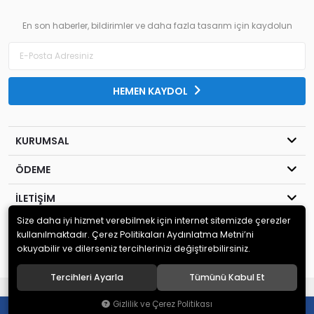
En son haberler, bildirimler ve daha fazla tasarım için kaydolun
HEMEN KAYDOL
KURUMSAL
ÖDEME
İLETİŞİM
Size daha iyi hizmet verebilmek için internet sitemizde çerezler
© 2020
MİLENYUM YAYINCILIK
. Tüm hakları saklıdır.
kullanılmaktadır. Çerez Politikaları Aydınlatma Metni’ni
okuyabilir ve dilerseniz tercihlerinizi değiştirebilirsiniz.
Tercihleri Ayarla
Tümünü Kabul Et
®
Hipotenüs
Yeni Nesil E-Ticaret Sistemleri ile Hazırlanmıştır.
Gizlilik ve Çerez Politikası
0
0